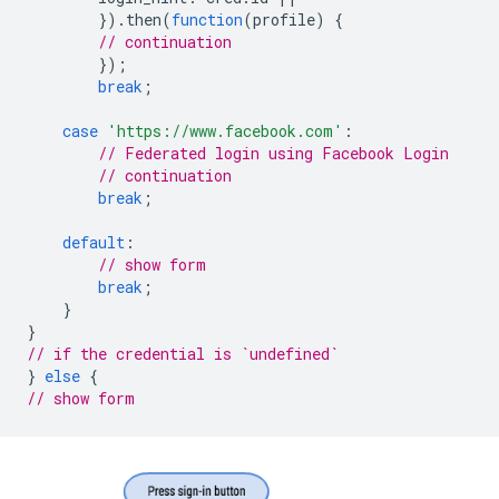
}).
then
(
function
(
profile
)
{
// continuation
});
break
;
case
'https://www.facebook.com'
:
// Federated login using Facebook Login
// continuation
break
;
default
:
// show form
break
;
}
}
// if the credential is `undefined`
}
else
{
// show form