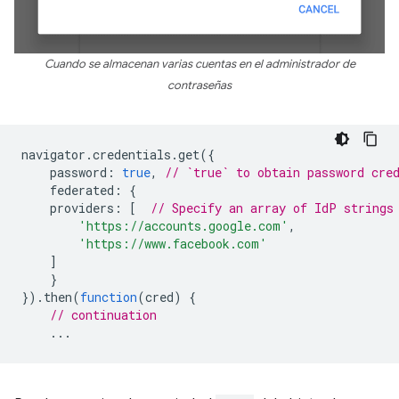
Cuando se almacenan varias cuentas en el administrador de
contraseñas
navigator
.
credentials
.
get
({
password
:
true
,
// `true` to obtain password cre
federated
:
{
providers
:
[
// Specify an array of IdP strings
'https://accounts.google.com'
,
'https://www.facebook.com'
]
}
}).
then
(
function
(
cred
)
{
// continuation
...