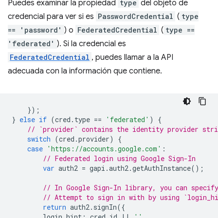
Puedes examinar la propiedad
type
del objeto de
credencial para ver si es
PasswordCredential
(
type
== 'password'
) o
FederatedCredential
(
type ==
'federated'
). Si la credencial es
FederatedCredential
, puedes llamar a la API
adecuada con la información que contiene.
});
}
else
if
(
cred
.
type
==
'federated'
)
{
// `provider` contains the identity provider stri
switch
(
cred
.
provider
)
{
case
'https://accounts.google.com'
:
// Federated login using Google Sign-In
var
auth2
=
gapi
.
auth2
.
getAuthInstance
();
// In Google Sign-In library, you can specif
// Attempt to sign in with by using `login_h
return
auth2
.
signIn
({
login_hint
:
cred
.
id
||
''