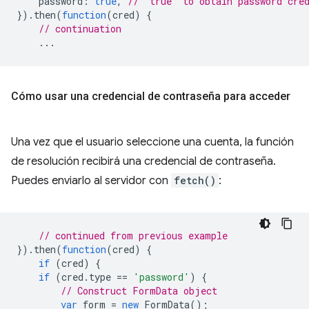
password
:
true
,
// `true` to obtain password cre
}).
then
(
function
(
cred
)
{
// continuation
...
Cómo usar una credencial de contraseña para acceder
Una vez que el usuario seleccione una cuenta, la función
de resolución recibirá una credencial de contraseña.
Puedes enviarlo al servidor con
fetch()
:
// continued from previous example
}).
then
(
function
(
cred
)
{
if
(
cred
)
{
if
(
cred
.
type
==
'password'
)
{
// Construct FormData object
var
form
=
new
FormData
();