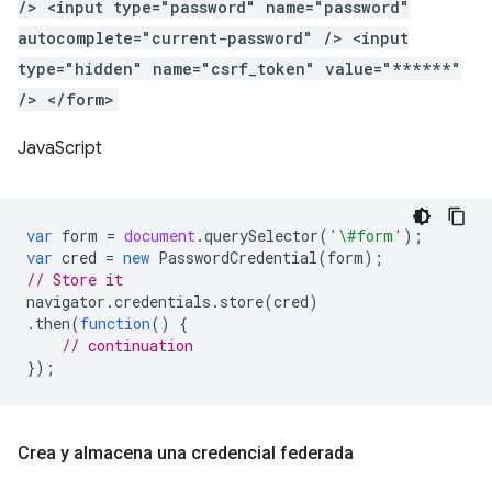
/> <input type="password" name="password"
autocomplete="current-password" /> <input
type="hidden" name="csrf_token" value="******"
/> </form>
JavaScript
var
form
=
document
.
querySelector
(
'\#form'
);
var
cred
=
new
PasswordCredential
(
form
);
// Store it
navigator
.
credentials
.
store
(
cred
)
.
then
(
function
()
{
// continuation
});
Crea y almacena una credencial federada