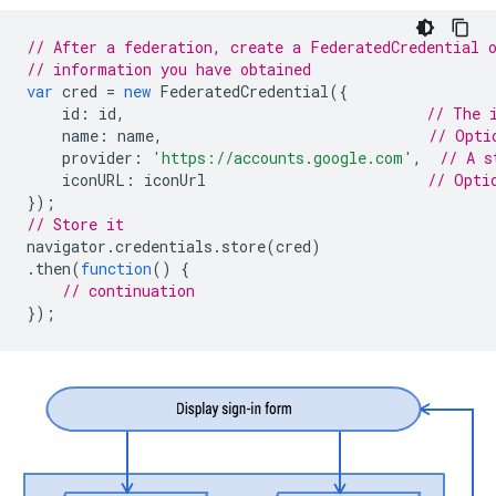
// After a federation, create a FederatedCredential 
// information you have obtained
var
cred
=
new
FederatedCredential
({
id
:
id
,
// The 
name
:
name
,
// Opti
provider
:
'https://accounts.google.com'
,
// A s
iconURL
:
iconUrl
// Opti
});
// Store it
navigator
.
credentials
.
store
(
cred
)
.
then
(
function
()
{
// continuation
});