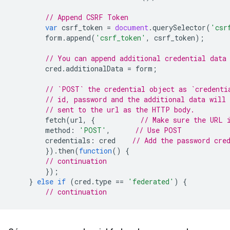
// Append CSRF Token
var
csrf_token
=
document
.
querySelector
(
'csr
form
.
append
(
'csrf_token'
,
csrf_token
);
// You can append additional credential data
cred
.
additionalData
=
form
;
// `POST` the credential object as `credenti
// id, password and the additional data will 
// sent to the url as the HTTP body.
fetch
(
url
,
{
// Make sure the URL 
method
:
'POST'
,
// Use POST
credentials
:
cred
// Add the password cre
}).
then
(
function
()
{
// continuation
});
}
else
if
(
cred
.
type
==
'federated'
)
{
// continuation