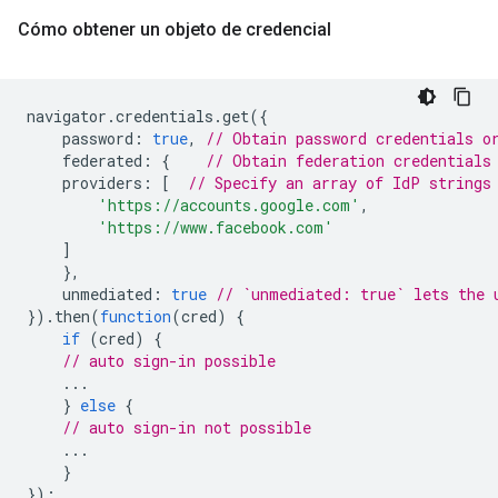
Cómo obtener un objeto de credencial
navigator
.
credentials
.
get
({
password
:
true
,
// Obtain password credentials o
federated
:
{
// Obtain federation credentials
providers
:
[
// Specify an array of IdP strings
'https://accounts.google.com'
,
'https://www.facebook.com'
]
},
unmediated
:
true
// `unmediated: true` lets the 
}).
then
(
function
(
cred
)
{
if
(
cred
)
{
// auto sign-in possible
...
}
else
{
// auto sign-in not possible
...
}
});