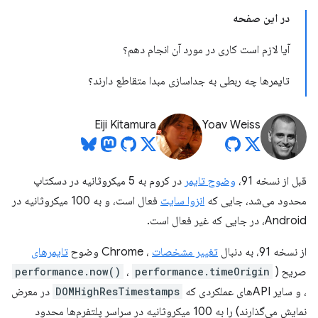
در این صفحه
آیا لازم است کاری در مورد آن انجام دهم؟
تایمرها چه ربطی به جداسازی مبدا متقاطع دارند؟
Eiji Kitamura
Yoav Weiss
قبل از نسخه 91،
وضوح تایمر
در کروم به 5 میکروثانیه در دسکتاپ
محدود می‌شد، جایی که
انزوا سایت
فعال است، و به 100 میکروثانیه در
Android، در جایی که غیر فعال است.
از نسخه 91، به دنبال
تغییر مشخصات
، Chrome وضوح
تایمرهای
صریح (
performance.timeOrigin
،
performance.now()
، و سایر APIهای عملکردی که
DOMHighResTimestamps
در معرض
نمایش می‌گذارند) را به 100 میکروثانیه در سراسر پلتفرم‌ها محدود