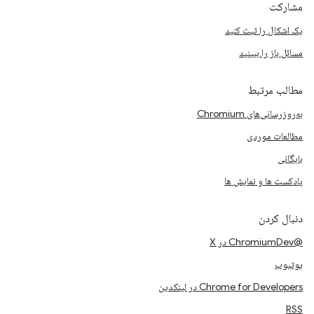
مشارکت
یک اشکال را ثبت کنید
مسائل باز را ببینید
مطالب مرتبط
به‌روزرسانی‌های Chromium
مطالعات موردی
بایگانی
پادکست ها و نمایش ها
دنبال کردن
@ChromiumDev در X
یوتیوب
Chrome for Developers در لینکدین
RSS