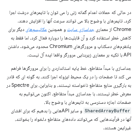
در حالی که حملات اعدام گمانه زنی را می توان با تایمرهای درشت اجرا
کرد، تایمرهای با وضوح بالا می توانند سرعت آنها را افزایش دهند.
Chrome از معماری
جداسازی سایت
و همچنین
مکانیسم‌های
دیگر برای
کاهش خطر استفاده کرد و آن قابلیت‌ها را دوباره فعال کرد، اما فقط به
پلتفرم‌های دسکتاپ و مرورگرهای Chromium محدود می‌شود. داشتن
API با تکیه بر معماری زیربنایی مرورگر واقعا ایده آل نیست.
جداسازی با مبدأ متقاطع، خط پایه استانداردی را برای مرورگرها فراهم
می کند تا صفحات را در یک محیط ایزوله اجرا کنند، به گونه ای که قادر
به بارگیری منابع متقاطع ناخواسته نیستند، و بنابراین، برای Spectre در
معرض خطر نیستند. با جداسازی مبدأ متقاطع، اکنون می‌توانیم به
صفحات اجازه دسترسی به تایمرهای با وضوح بالا،
SharedArrayBuffer
و سایر APIهایی را بدهیم که برای افشای
آنها در فرآیندهایی که می‌توانند داده‌های متقاطع دلخواه را بخوانند،
غیرایمن هستند.