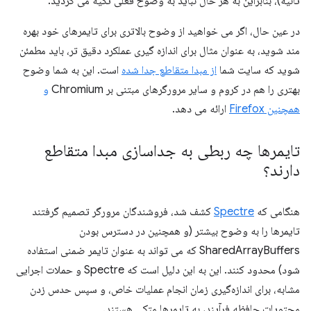
ثانیه)، بنابراین به هر حال نباید به وضوح فعلی تکیه می کردید.
در عین حال، اگر می خواهید از وضوح بالاتری برای تایمرهای خود بهره
مند شوید، به عنوان مثال برای اندازه گیری عملکرد دقیق تر، باید مطمئن
شوید که سایت شما
از مبدا متقاطع جدا شده
است. این به شما وضوح
بهتری را هم در کروم و سایر مرورگرهای مبتنی بر Chromium
و
همچنین Firefox
ارائه می دهد.
تایمرها چه ربطی به جداسازی مبدا متقاطع
دارند؟
هنگامی که
Spectre
کشف شد، فروشندگان مرورگر تصمیم گرفتند
تایمرها را به وضوح بیشتر (و همچنین در دسترس بودن
SharedArrayBuffers که می تواند به عنوان تایمر ضمنی استفاده
شود) محدود کنند. این به این دلیل است که Spectre و حملات اجرایی
مشابه، برای اندازه‌گیری زمان انجام عملیات خاص، و سپس حدس زدن
محتویات حافظه فرآیند، به تایمرها متکی هستند.