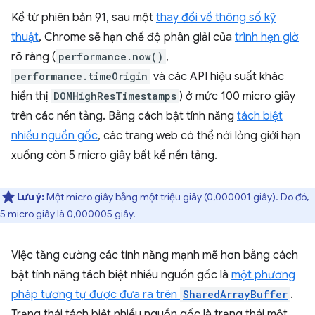
Kể từ phiên bản 91, sau một
thay đổi về thông số kỹ
thuật
, Chrome sẽ hạn chế độ phân giải của
trình hẹn giờ
rõ ràng (
performance.now()
,
performance.timeOrigin
và các API hiệu suất khác
hiển thị
DOMHighResTimestamps
) ở mức 100 micro giây
trên các nền tảng. Bằng cách bật tính năng
tách biệt
nhiều nguồn gốc
, các trang web có thể nới lỏng giới hạn
xuống còn 5 micro giây bất kể nền tảng.
Lưu ý:
Một micro giây bằng một triệu giây (0,000001 giây). Do đó,
5 micro giây là 0,000005 giây.
Việc tăng cường các tính năng mạnh mẽ hơn bằng cách
bật tính năng tách biệt nhiều nguồn gốc là
một phương
pháp tương tự được đưa ra trên
SharedArrayBuffer
.
Trạng thái tách biệt nhiều nguồn gốc là trạng thái một