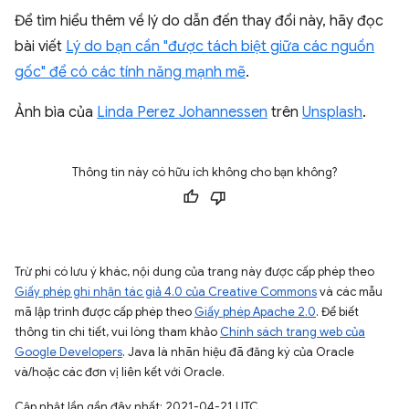
Để tìm hiểu thêm về lý do dẫn đến thay đổi này, hãy đọc
bài viết
Lý do bạn cần "được tách biệt giữa các nguồn
gốc" để có các tính năng mạnh mẽ
.
Ảnh bìa của
Linda Perez Johannessen
trên
Unsplash
.
Thông tin này có hữu ích không cho bạn không?
Trừ phi có lưu ý khác, nội dung của trang này được cấp phép theo
Giấy phép ghi nhận tác giả 4.0 của Creative Commons
và các mẫu
mã lập trình được cấp phép theo
Giấy phép Apache 2.0
. Để biết
thông tin chi tiết, vui lòng tham khảo
Chính sách trang web của
Google Developers
. Java là nhãn hiệu đã đăng ký của Oracle
và/hoặc các đơn vị liên kết với Oracle.
Cập nhật lần gần đây nhất: 2021-04-21 UTC.