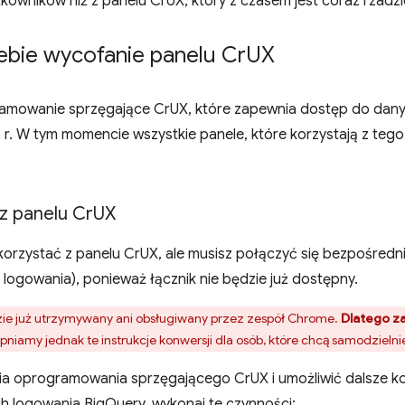
tkowników niż z panelu CrUX, który z czasem jest coraz rzadzi
ebie wycofanie panelu Cr
UX
amowanie sprzęgające CrUX, które zapewnia dostęp do dany
r. W tym momencie wszystkie panele, które korzystają z tego
z panelu Cr
UX
 korzystać z panelu CrUX, ale musisz połączyć się bezpośred
logowania), ponieważ łącznik nie będzie już dostępny.
zie już utrzymywany ani obsługiwany przez zespół Chrome.
Dlatego za
niamy jednak te instrukcje konwersji dla osób, które chcą samodzieln
a oprogramowania sprzęgającego CrUX i umożliwić dalsze ko
h logowania BigQuery, wykonaj te czynności: