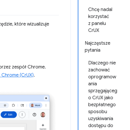
Chcę nadal
korzystać
z panelu
dzie, które wizualizuje
CrUX
Najczęstsze
pytania
Dlaczego nie
 przez zespół Chrome.
zachować
a Chrome (CrUX)
.
oprogramow
ania
sprzęgająceg
o CrUX jako
bezpłatnego
sposobu
uzyskiwania
dostępu do