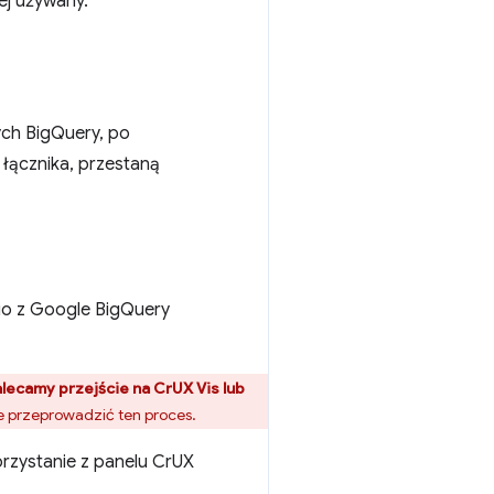
ej używany.
ch BigQuery, po
 łącznika, przestaną
nio z Google BigQuery
lecamy przejście na CrUX Vis lub
ie przeprowadzić ten proces.
rzystanie z panelu CrUX