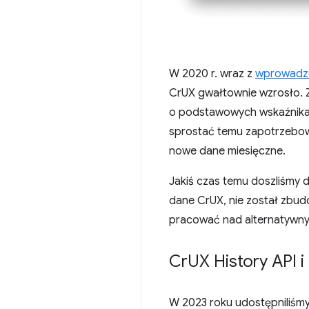
W 2020 r. wraz z
wprowadze
CrUX gwałtownie wzrosło. Z
o podstawowych wskaźnikach
sprostać temu zapotrzebowa
nowe dane miesięczne.
Jakiś czas temu doszliśmy 
dane CrUX, nie został zbud
pracować nad alternatywny
Cr
UX History API i
W 2023 roku udostępniliśm