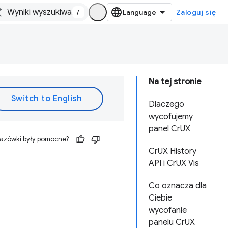
/
Zaloguj się
Na tej stronie
Dlaczego
wycofujemy
panel CrUX
kazówki były pomocne?
CrUX History
API i CrUX Vis
Co oznacza dla
Ciebie
wycofanie
panelu CrUX