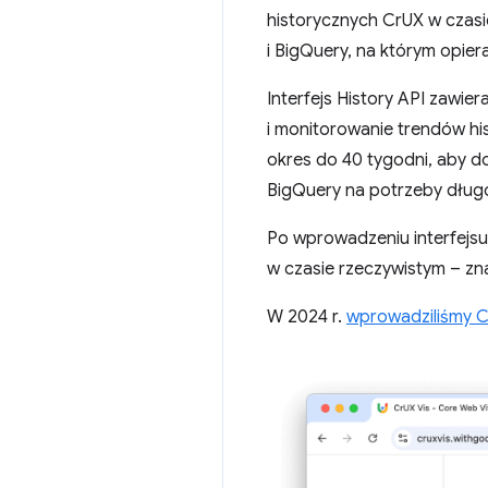
historycznych CrUX w czasie
i BigQuery, na którym opier
Interfejs History API zawie
i monitorowanie trendów hi
okres do 40 tygodni, aby 
BigQuery na potrzeby długot
Po wprowadzeniu interfejsu 
w czasie rzeczywistym – zna
W 2024 r.
wprowadziliśmy C