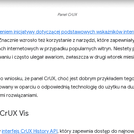
Panel CrUX
niem inicjatywy dotyczącej podstawowych wskaźników inte
nacznie wzrosło też korzystanie z narzędzi, które zapewnia
 internetowych w przypadku popularnych witryn. Niestety pa
niu i często ulegał awariom, zwłaszcza w drugi wtorek miesi
do wniosku, że panel CrUX, choć jest dobrym przykładem teg
owany w oparciu o odpowiednią technologię do użytku na dużą
mi rozwiązaniami.
 Cr
UX Vis
y
interfejs CrUX History API
, który zapewnia dostęp do najno