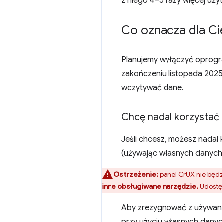
z niego 4–5 razy więcej uży
Co oznacza dla Ci
Planujemy wyłączyć oprogr
zakończeniu listopada 2025 
wczytywać dane.
Chcę nadal korzystać 
Jeśli chcesz, możesz nadal
(używając własnych danych 
Ostrzeżenie:
panel CrUX nie będ
inne obsługiwane narzędzie.
Udostęp
Aby zrezygnować z używani
przy użyciu własnych danyc