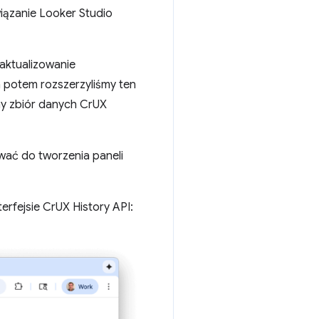
wiązanie Looker Studio
 aktualizowanie
 potem rozszerzyliśmy ten
my zbiór danych CrUX
ywać do tworzenia paneli
terfejsie CrUX History API: