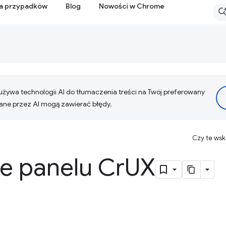
ia przypadków
Blog
Nowości w Chrome
żywa technologii AI do tłumaczenia treści na Twój preferowany
ne przez AI mogą zawierać błędy.
Czy te ws
e panelu Cr
UX