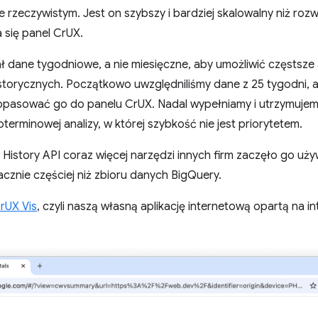
 rzeczywistym. Jest on szybszy i bardziej skalowalny niż roz
a się panel CrUX.
rał dane tygodniowe, a nie miesięczne, aby umożliwić częstsze
storycznych. Początkowo uwzględniliśmy dane z 25 tygodni, a
dopasować go do panelu CrUX. Nadal wypełniamy i utrzymuje
erminowej analizy, w której szybkość nie jest priorytetem.
History API coraz więcej narzędzi innych firm zaczęło go uż
cznie częściej niż zbioru danych BigQuery.
rUX Vis
, czyli naszą własną aplikację internetową opartą na in