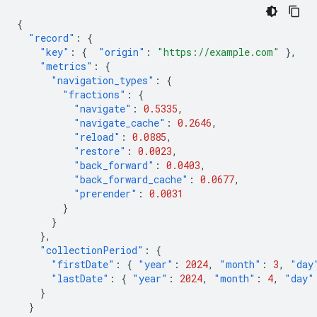
{
"record"
:
{
"key"
:
{
"origin"
:
"https://example.com"
},
"metrics"
:
{
"navigation_types"
:
{
"fractions"
:
{
"navigate"
:
0.5335
,
"navigate_cache"
:
0.2646
,
"reload"
:
0.0885
,
"restore"
:
0.0023
,
"back_forward"
:
0.0403
,
"back_forward_cache"
:
0.0677
,
"prerender"
:
0.0031
}
}
},
"collectionPeriod"
:
{
"firstDate"
:
{
"year"
:
2024
,
"month"
:
3
,
"day
"lastDate"
:
{
"year"
:
2024
,
"month"
:
4
,
"day"
}
}