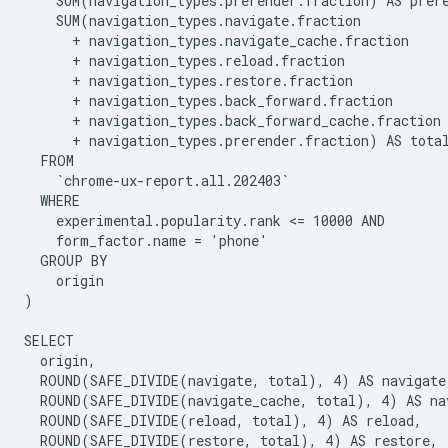
    SUM(navigation_types.prerender.fraction) AS prere
    SUM(navigation_types.navigate.fraction

      + navigation_types.navigate_cache.fraction

      + navigation_types.reload.fraction

      + navigation_types.restore.fraction

      + navigation_types.back_forward.fraction

      + navigation_types.back_forward_cache.fraction

      + navigation_types.prerender.fraction) AS total
  FROM

    `chrome-ux-report.all.202403`

  WHERE

    experimental.popularity.rank <= 10000 AND

    form_factor.name = 'phone'

  GROUP BY

    origin

)

SELECT

  origin,

  ROUND(SAFE_DIVIDE(navigate, total), 4) AS navigate,
  ROUND(SAFE_DIVIDE(navigate_cache, total), 4) AS nav
  ROUND(SAFE_DIVIDE(reload, total), 4) AS reload,

  ROUND(SAFE_DIVIDE(restore, total), 4) AS restore,
