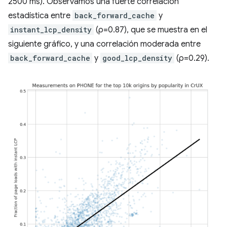
2500 ms). Observamos una fuerte correlación
estadística entre
back_forward_cache
y
instant_lcp_density
(ρ=0.87), que se muestra en el
siguiente gráfico, y una correlación moderada entre
back_forward_cache
y
good_lcp_density
(ρ=0.29).