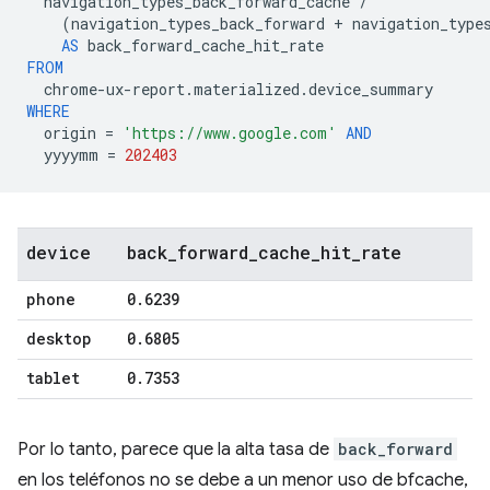
navigation_types_back_forward_cache
/
(
navigation_types_back_forward
+
navigation_type
AS
back_forward_cache_hit_rate
FROM
chrome
-
ux
-
report
.
materialized
.
device_summary
WHERE
origin
=
'https://www.google.com'
AND
yyyymm
=
202403
device
back
_
forward
_
cache
_
hit
_
rate
phone
0
.
6239
desktop
0
.
6805
tablet
0
.
7353
Por lo tanto, parece que la alta tasa de
back_forward
en los teléfonos no se debe a un menor uso de bfcache,