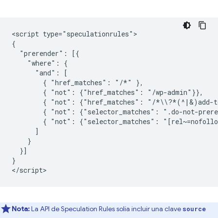
<script type="speculationrules">

{

  "prerender": [{

    "where": {

      "and": [

        { "href_matches": "/*" },

        { "not": {"href_matches": "/wp-admin"}},

        { "not": {"href_matches": "/*\\?*(^|&)add-to
        { "not": {"selector_matches": ".do-not-prere
        { "not": {"selector_matches": "[rel~=nofollo
      ]

    }

  }]

}

Nota:
La API de Speculation Rules solía incluir una clave
source