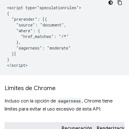
<script type="speculationrules">

{

  "prerender": [{

    "source": "document",

    "where": {

      "href_matches": "/*"

    },

    "eagerness": "moderate"

  }]

}

Límites de Chrome
Incluso con la opción de
eagerness
, Chrome tiene
límites para evitar el uso excesivo de esta API:
Recuperación
Renderización