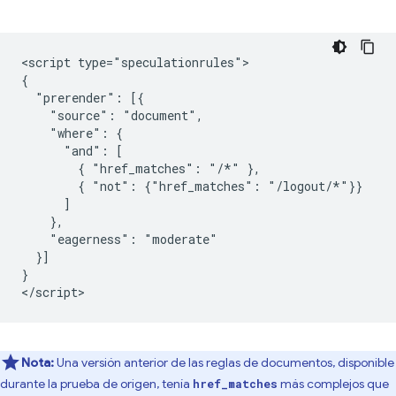
<script type="speculationrules">

{

  "prerender": [{

    "source": "document",

    "where": {

      "and": [

        { "href_matches": "/*" },

        { "not": {"href_matches": "/logout/*"}}

      ]

    },

    "eagerness": "moderate"

  }]

}

Nota:
Una versión anterior de las reglas de documentos, disponible
durante la prueba de origen, tenía
más complejos que
href_matches