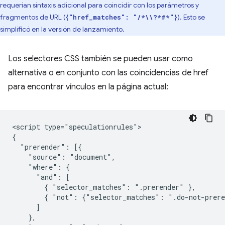
requerían sintaxis adicional para coincidir con los parámetros y
fragmentos de URL (
). Esto se
{"href_matches": "/*\\?*#*"}
simplificó en la versión de lanzamiento.
Los selectores CSS también se pueden usar como
alternativa o en conjunto con las coincidencias de href
para encontrar vínculos en la página actual:
<script type="speculationrules">

{

  "prerender": [{

    "source": "document",

    "where": {

      "and": [

        { "selector_matches": ".prerender" },

        { "not": {"selector_matches": ".do-not-prere
      ]

    },
