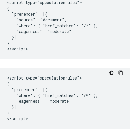
<script type="speculationrules">

{

  "prerender": [{

    "source": "document",

    "where": { "href_matches": "/*" },

    "eagerness": "moderate"

  }]

}

<script type="speculationrules">

{

  "prerender": [{

    "where": { "href_matches": "/*" },

    "eagerness": "moderate"

  }]

}
