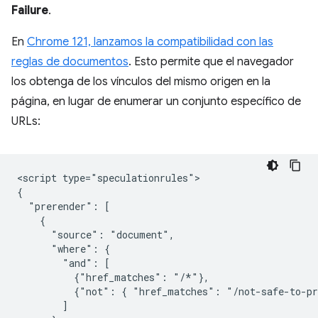
Failure
.
En
Chrome 121, lanzamos la compatibilidad con las
reglas de documentos
. Esto permite que el navegador
los obtenga de los vínculos del mismo origen en la
página, en lugar de enumerar un conjunto específico de
URLs:
<script type="speculationrules">

{

  "prerender": [

    {

      "source": "document",

      "where": {

        "and": [

          {"href_matches": "/*"},

          {"not": { "href_matches": "/not-safe-to-pr
        ]
