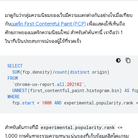
มาดูกันว่ากลุ่มความนิยมของเว็บมีความแตกต่างกันอย่างไรเมื่อเทียบ
กับ
เมตริก First Contentful Paint (FCP)
เพื่อแสดงให้เห็นถึง
ศักยภาพของเมตริกความนิยมใหม่ สําหรับคําค้นหานี้ เราถือว่า 1
วินาทีเป็นประสบการณ์ของผู้ใช้ที่รวดเร็ว
SELECT
SUM
(
fcp
.
density
)
/
count
(
distinct
origin
)
FROM
`
chrome
-
ux
-
report
.
all
.
202102
`
,
UNNEST
(
first_contentful_paint
.
histogram
.
bin
)
AS
fc
WHERE
fcp
.
start
 < 
1000
AND
experimental
.
popularity
.
rank
สําหรับต้นทางที่มี
experimental.popularity.rank
<=
1,000 การค้นหาจะรวมความหนาแน่นของที่เก็บข้อมูลฮิสโตแกรม