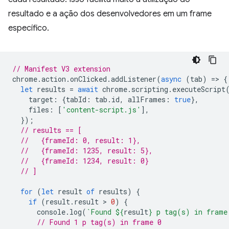
resultado e a ação dos desenvolvedores em um frame
específico.
// Manifest V3 extension
chrome
.
action
.
onClicked
.
addListener
(
async
(
tab
)
=
>
{
let
results
=
await
chrome
.
scripting
.
executeScript
target
:
{
tabId
:
tab
.
id
,
allFrames
:
true
},
files
:
[
'content-script.js'
],
});
// results == [
//   {frameId: 0, result: 1},
//   {frameId: 1235, result: 5},
//   {frameId: 1234, result: 0}
// ]
for
(
let
result
of
results
)
{
if
(
result
.
result
 > 
0
)
{
console
.
log
(
`Found 
${
result
}
 p tag(s) in frame
// Found 1 p tag(s) in frame 0