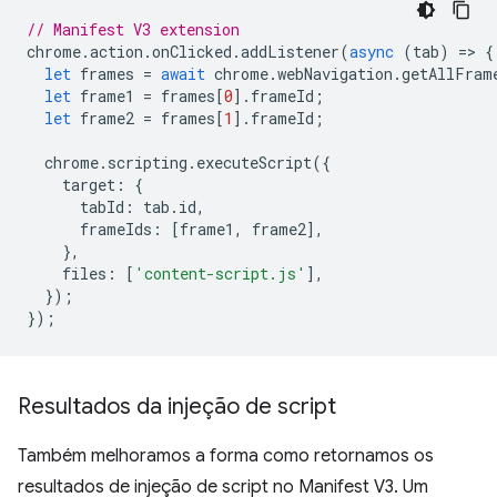
// Manifest V3 extension
chrome
.
action
.
onClicked
.
addListener
(
async
(
tab
)
=
>
{
let
frames
=
await
chrome
.
webNavigation
.
getAllFram
let
frame1
=
frames
[
0
].
frameId
;
let
frame2
=
frames
[
1
].
frameId
;
chrome
.
scripting
.
executeScript
({
target
:
{
tabId
:
tab
.
id
,
frameIds
:
[
frame1
,
frame2
],
},
files
:
[
'content-script.js'
],
});
});
Resultados da injeção de script
Também melhoramos a forma como retornamos os
resultados de injeção de script no Manifest V3. Um