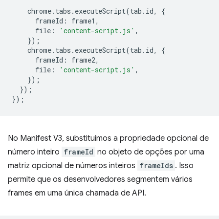
chrome
.
tabs
.
executeScript
(
tab
.
id
,
{
frameId
:
frame1
,
file
:
'content-script.js'
,
});
chrome
.
tabs
.
executeScript
(
tab
.
id
,
{
frameId
:
frame2
,
file
:
'content-script.js'
,
});
});
});
No Manifest V3, substituímos a propriedade opcional de
número inteiro
frameId
no objeto de opções por uma
matriz opcional de números inteiros
frameIds
. Isso
permite que os desenvolvedores segmentem vários
frames em uma única chamada de API.