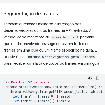
Segmentação de frames
Também queríamos melhorar a interação dos
desenvolvedores com os frames na API revisada. A
versão V2 do manifesto de
executeScript
permitia
que os desenvolvedores segmentassem todos os
frames em uma guia ou um frame específico na guia. É
possível usar
chrome.webNavigation.getAllFrames
para receber uma lista de todos os frames em uma guia.
// Manifest V2 extension
chrome
.
browserAction
.
onClicked
.
addListener
((
tab
)
=
>
chrome
.
webNavigation
.
getAllFrames
({
tabId
:
tab
.
id
},
let
frame1
=
frames
[
0
].
frameId
;
let
frame2
=
frames
[
1
].
frameId
;