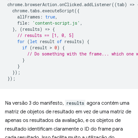
chrome
.
browserAction
.
onClicked
.
addListener
((
tab
)
=
>
chrome
.
tabs
.
executeScript
({
allFrames
:
true
,
file
:
'content-script.js'
,
},
(
results
)
=
>
{
// results == [1, 0, 5]
for
(
let
result
of
results
)
{
if
(
result
 > 
0
)
{
// Do something with the frame... which one 
}
}
});
});
Na versão 3 do manifesto,
results
agora contém uma
matriz de objetos de resultado em vez de uma matriz de
apenas os resultados da avaliação, e os objetos de
resultado identificam claramente o ID do frame para
cada resultado. Isso facilita muito a utilização do