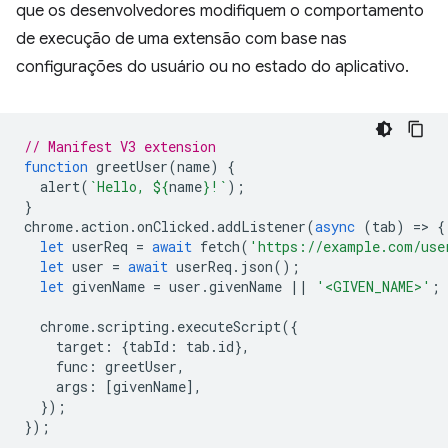
que os desenvolvedores modifiquem o comportamento
de execução de uma extensão com base nas
configurações do usuário ou no estado do aplicativo.
// Manifest V3 extension
function
greetUser
(
name
)
{
alert
(
`Hello, 
${
name
}
!`
);
}
chrome
.
action
.
onClicked
.
addListener
(
async
(
tab
)
=
>
{
let
userReq
=
await
fetch
(
'https://example.com/use
let
user
=
await
userReq
.
json
();
let
givenName
=
user
.
givenName
||
'<GIVEN_NAME>'
;
chrome
.
scripting
.
executeScript
({
target
:
{
tabId
:
tab
.
id
},
func
:
greetUser
,
args
:
[
givenName
],
});
});