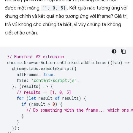
được một mảng
[1, 0, 5]
. Kết quả nào tương ứng với
khung chính và kết quả nào tương ứng với iframe? Giá trị
trả về không cho chúng ta biết, vì vậy chúng ta không
biết chắc chắn.
// Manifest V2 extension
chrome
.
browserAction
.
onClicked
.
addListener
((
tab
)
=
>
chrome
.
tabs
.
executeScript
({
allFrames
:
true
,
file
:
'content-script.js'
,
},
(
results
)
=
>
{
// results == [1, 0, 5]
for
(
let
result
of
results
)
{
if
(
result
 > 
0
)
{
// Do something with the frame... which one 
}
}
});