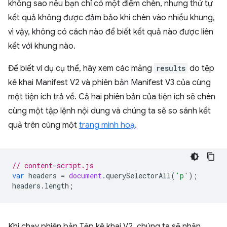
không sao nếu bạn chỉ có một điểm chèn, nhưng thứ tự
kết quả không được đảm bảo khi chèn vào nhiều khung,
vì vậy, không có cách nào để biết kết quả nào được liên
kết với khung nào.
Để biết ví dụ cụ thể, hãy xem các mảng
results
do tệp
kê khai Manifest V2 và phiên bản Manifest V3 của cùng
một tiện ích trả về. Cả hai phiên bản của tiện ích sẽ chèn
cùng một tập lệnh nội dung và chúng ta sẽ so sánh kết
quả trên cùng một
trang minh hoạ
.
// content-script.js
var
headers
=
document
.
querySelectorAll
(
'p'
);
headers
.
length
;
Khi chạy phiên bản Tệp kê khai V2, chúng ta sẽ nhận