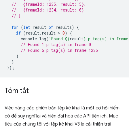
//   {frameId: 1235, result: 5},
//   {frameId: 1234, result: 0}
// ]
for
(
let
result
of
results
)
{
if
(
result
.
result
 > 
0
)
{
console
.
log
(
`Found 
${
result
}
 p tag(s) in frame
// Found 1 p tag(s) in frame 0
// Found 5 p tag(s) in frame 1235
}
}
});
Tóm tắt
Việc nâng cấp phiên bản tệp kê khai là một cơ hội hiếm
có để suy nghĩ lại và hiện đại hoá các API tiện ích. Mục
tiêu của chúng tôi với tệp kê khai V3 là cải thiện trải