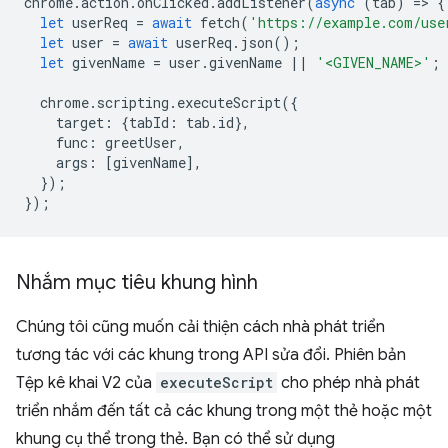
chrome
.
action
.
onClicked
.
addListener
(
async
(
tab
)
=
>
{
let
userReq
=
await
fetch
(
'https://example.com/use
let
user
=
await
userReq
.
json
();
let
givenName
=
user
.
givenName
||
'<GIVEN_NAME>'
;
chrome
.
scripting
.
executeScript
({
target
:
{
tabId
:
tab
.
id
},
func
:
greetUser
,
args
:
[
givenName
],
});
});
Nhắm mục tiêu khung hình
Chúng tôi cũng muốn cải thiện cách nhà phát triển
tương tác với các khung trong API sửa đổi. Phiên bản
Tệp kê khai V2 của
executeScript
cho phép nhà phát
triển nhắm đến tất cả các khung trong một thẻ hoặc một
khung cụ thể trong thẻ. Bạn có thể sử dụng