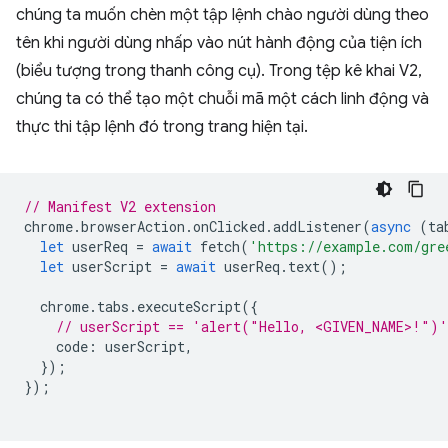
chúng ta muốn chèn một tập lệnh chào người dùng theo
tên khi người dùng nhấp vào nút hành động của tiện ích
(biểu tượng trong thanh công cụ). Trong tệp kê khai V2,
chúng ta có thể tạo một chuỗi mã một cách linh động và
thực thi tập lệnh đó trong trang hiện tại.
// Manifest V2 extension
chrome
.
browserAction
.
onClicked
.
addListener
(
async
(
ta
let
userReq
=
await
fetch
(
'https://example.com/gre
let
userScript
=
await
userReq
.
text
();
chrome
.
tabs
.
executeScript
({
// userScript == 'alert("Hello, <GIVEN_NAME>!")'
code
:
userScript
,
});
});