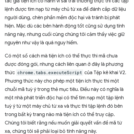
tác giả tiện ích có hành vi sai trái thường thực thi các tập
lệnh được tìm nạp từ máy chủ từ xa để đánh cắp dữ liệu
người dùng, chèn phần mềm độc hại và tránh bị phát
hiện. Mặc dù các bên hành động tốt cũng sử dụng tính
năng này, nhưng cuối cùng chúng tôi cảm thấy việc giữ
nguyên như vậy là quá nguy hiểm.
Có một số cách mà tiện ích có thể thực thi mã chưa
được đóng gói, nhưng cách liên quan ở đây là phương
thức
chrome.tabs.executeScript
của Tệp kê khai V2.
Phương thức này cho phép một tiện ích thực thi một
chuỗi mã tuỳ ý trong thẻ mục tiêu. Điều này có nghĩa là
một nhà phát triển độc hại có thể tìm nạp một tập lệnh
tuỳ ý từ một máy chủ từ xa và thực thi tập lệnh đó bên
trong bất kỳ trang nào mà tiện ích có thể truy cập.
Chúng tôi biết rằng nếu muốn giải quyết vấn đề mã từ
xa, chúng tôi sẽ phải loại bỏ tính năng này.