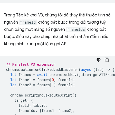
Trong Tệp kê khai V3, chúng tôi đã thay thế thuộc tính số
nguyên
frameId
không bắt buộc trong đối tượng tuỳ
chọn bằng một mảng số nguyên
frameIds
không bắt
buộc; điều này cho phép nhà phát triển nhắm đến nhiều
khung hình trong một lệnh gọi API.
// Manifest V3 extension
chrome
.
action
.
onClicked
.
addListener
(
async
(
tab
)
=
>
{
let
frames
=
await
chrome
.
webNavigation
.
getAllFram
let
frame1
=
frames
[
0
].
frameId
;
let
frame2
=
frames
[
1
].
frameId
;
chrome
.
scripting
.
executeScript
({
target
:
{
tabId
:
tab
.
id
,
frameIds
:
[
frame1
,
frame2
],