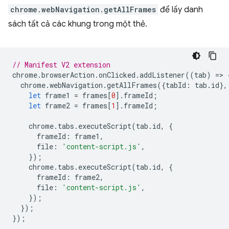
chrome.webNavigation.getAllFrames
để lấy danh
sách tất cả các khung trong một thẻ.
// Manifest V2 extension
chrome
.
browserAction
.
onClicked
.
addListener
((
tab
)
=
>
chrome
.
webNavigation
.
getAllFrames
({
tabId
:
tab
.
id
},
let
frame1
=
frames
[
0
].
frameId
;
let
frame2
=
frames
[
1
].
frameId
;
chrome
.
tabs
.
executeScript
(
tab
.
id
,
{
frameId
:
frame1
,
file
:
'content-script.js'
,
});
chrome
.
tabs
.
executeScript
(
tab
.
id
,
{
frameId
:
frame2
,
file
:
'content-script.js'
,
});
});
});