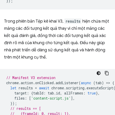
});
Trong phiên bản Tệp kê khai V3,
results
hiện chứa một
mảng các đối tượng kết quả thay vì chỉ một mảng các
kết quả đánh giá, đồng thời các đối tượng kết quả xác
định rõ mã của khung cho từng kết quả. Điều này giúp
nhà phát triển dễ dàng sử dụng kết quả và hành động
trên một khung cụ thể.
// Manifest V3 extension
chrome
.
action
.
onClicked
.
addListener
(
async
(
tab
)
=
>
{
let
results
=
await
chrome
.
scripting
.
executeScript
target
:
{
tabId
:
tab
.
id
,
allFrames
:
true
},
files
:
[
'content-script.js'
],
});
// results == [
//   {frameId: 0, result: 1},