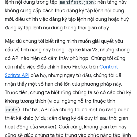
lệnh nội dung trong tệp
manifest.json
; nền tảng này
không cung cấp cách thức đăng ký tập lệnh nội dung
mới, điều chỉnh việc đăng ký tập lệnh nội dung hoặc huỷ
đăng ký tập lệnh nội dung trong thời gian chạy.
Mặc dù chúng tôi biết rằng mình muốn giải quyết yêu
cầu về tính năng này trong Tệp kê khai V3, nhưng không
có API nào hiện có cảm thấy phù hợp. Chúng tôi cũng
cân nhắc việc điều chỉnh theo Firefox trên
Content
Scripts API
của họ, nhưng ngay từ đầu, chúng tôi đã
nhận thấy một số hạn chế lớn của phương pháp này.
Trước tiên, chúng ta biết rằng chúng ta sẽ có các chữ ký
không tương thích (ví dụ: ngừng hỗ trợ thuộc tính
code
). Thứ hai, API của chúng tôi có một bộ ràng buộc
thiết kế khác (ví dụ: cần đăng ký để duy trì sau thời gian
hoạt động của worker). Cuối cùng, không gian tên này
cũng sẽ giúp chúng ta tập trung vào chức năng tập lệnh