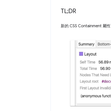
TL;DR
新的 CSS Containm