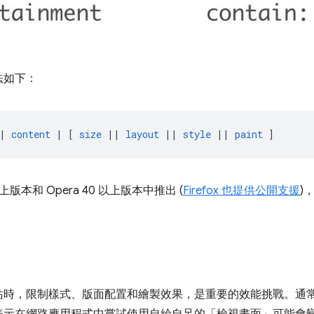
法如下：
|
content
|
[
size
||
layout
||
style
||
paint
]
以上版本和 Opera 40 以上版本中推出 (
Firefox 也提供公開支援
)
站時，限制樣式、版面配置和繪製效果，是重要的效能挑戰。通
示在網路應用程式中嘗試使用自給自足的「檢視畫面」可能會變