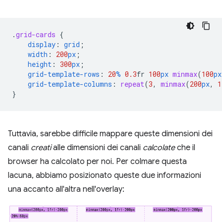
.
grid-cards
{
display
:
grid
;
width
:
200
px
;
height
:
300
px
;
grid-template-rows
:
20
%
0.3
fr
100
px
minmax
(
100
px
grid-template-columns
:
repeat
(
3
,
minmax
(
200
px
,
1
}
Tuttavia, sarebbe difficile mappare queste dimensioni dei
canali
creati
alle dimensioni dei canali
calcolate
che il
browser ha calcolato per noi. Per colmare questa
lacuna, abbiamo posizionato queste due informazioni
una accanto all'altra nell'overlay: