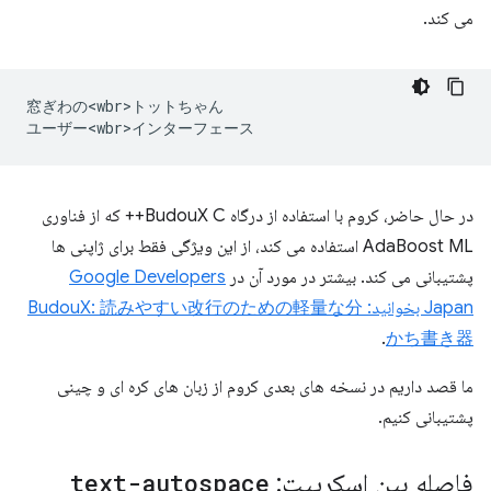
می کند.
窓ぎわの<wbr>トットちゃん

در حال حاضر، کروم با استفاده از درگاه BudouX C++ که از فناوری
AdaBoost ML استفاده می کند، از این ویژگی فقط برای ژاپنی ها
پشتیبانی می کند. بیشتر در مورد آن در
Google Developers
Japan بخوانید: BudouX: 読みやすい改行のための軽量な分
.
かち書き器
ما قصد داریم در نسخه های بعدی کروم از زبان های کره ای و چینی
پشتیبانی کنیم.
فاصله بین اسکریپت:
text-autospace