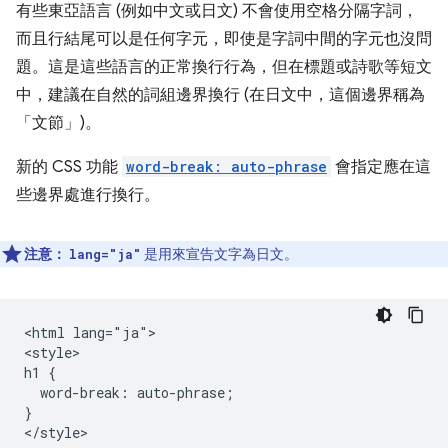
有些東亞語言 (例如中文或日文) 不會使用空格分隔字詞，
而且行結尾可以是任何字元，即使是字詞中間的字元也沒問
題。這是這些語言的正常換行行為，但在標題或詩歌等短文
中，建議在自然的詞組邊界換行 (在日文中，這個邊界稱為
「文節」)。
新的 CSS 功能
word-break: auto-phrase
會指定應在這
些邊界處進行換行。
注意：
是用來宣告文字為日文。
lang="ja"
<html lang="ja">

<style>

h1 {

  word-break: auto-phrase;

}

</style>
