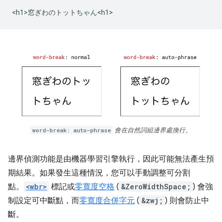
word-break: auto-phrase
會在自然詞組邊界處換行。
邊界偵測功能是由機器學習引擎執行，因此可能無法產生預
期結果。如果發生這種情況，您可以手動調整可分割
點。
<wbr>
標記或
零寬度空格
(
&ZeroWidthSpace;
) 會強
制設定可中斷點，而
零寬度合併字元
(
&zwj;
) 則會防止中
斷。