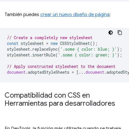
También puedes
crear un nuevo diseño de página
:
// Create a completely new stylesheet
const
stylesheet
=
new
CSSStyleSheet
();
stylesheet
.
replaceSync
(
'.some { color: blue; }'
);
stylesheet
.
insertRule
(
'.some { color: green; }'
);
// Apply constructed stylesheet to the document
document
.
adoptedStyleSheets
=
[...
document
.
adoptedSt
Compatibilidad con CSS en
Herramientas para desarrolladores
En DevTools, la función más utilizada cuando se trabaja