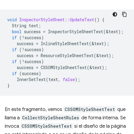
void
InspectorStyleSheet::UpdateText
()
{
String
text
;
bool
success
=
InspectorStyleSheetText
(
&
text
);
if
(
!
success
)
success
=
InlineStyleSheetText
(
&
text
);
if
(
!
success
)
success
=
ResourceStyleSheetText
(
&
text
);
if
(
!
success
)
success
=
CSSOMStyleSheetText
(
&
text
);
if
(
success
)
InnerSetText
(
text
,
false
);
}
En este fragmento, vemos
CSSOMStyleSheetText
que
llama a
CollectStyleSheetRules
de forma interna. Se
invoca
CSSOMStyleSheetText
si el diseño de la página