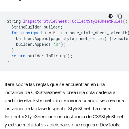
String
InspectorStyleSheet::CollectStyleSheetRules
()
StringBuilder
builder
;
for
(
unsigned
i
=
0
;
i
 < 
page_style_sheet_
-
>
length
builder
.
Append
(
page_style_sheet_
-
>
item
(
i
)
-
>
cssTe
builder
.
Append
(
'\n'
);
}
return
builder
.
ToString
();
}
Itera sobre las reglas que se encuentran en una
instancia de CSSStyleSheet y crea una sola cadena a
partir de ella. Este método se invoca cuando se crea una
instancia de la clase InspectorStyleSheet. La clase
InspectorStyleSheet une una instancia de CSSStyleSheet
y extrae metadatos adicionales que requiere DevTools: