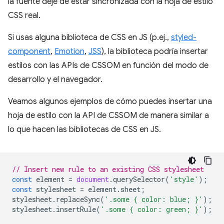
la fuente deje de estar sincronizada con la hoja de estilo
CSS real.
Si usas alguna biblioteca de CSS en JS (p.ej.,
styled-
component
,
Emotion
,
JSS
), la biblioteca podría insertar
estilos con las APIs de CSSOM en función del modo de
desarrollo y el navegador.
Veamos algunos ejemplos de cómo puedes insertar una
hoja de estilo con la API de CSSOM de manera similar a
lo que hacen las bibliotecas de CSS en JS.
// Insert new rule to an existing CSS stylesheet
const
element
=
document
.
querySelector
(
'style'
);
const
stylesheet
=
element
.
sheet
;
stylesheet
.
replaceSync
(
'.some { color: blue; }'
);
stylesheet
.
insertRule
(
'.some { color: green; }'
);