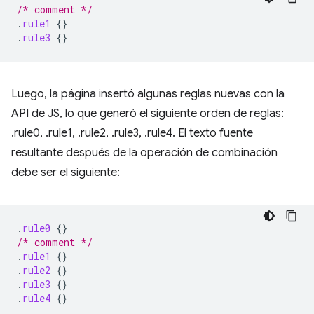
/* comment */
.
rule1
{}
.
rule3
{}
Luego, la página insertó algunas reglas nuevas con la
API de JS, lo que generó el siguiente orden de reglas:
.rule0, .rule1, .rule2, .rule3, .rule4. El texto fuente
resultante después de la operación de combinación
debe ser el siguiente:
.
rule0
{}
/* comment */
.
rule1
{}
.
rule2
{}
.
rule3
{}
.
rule4
{}