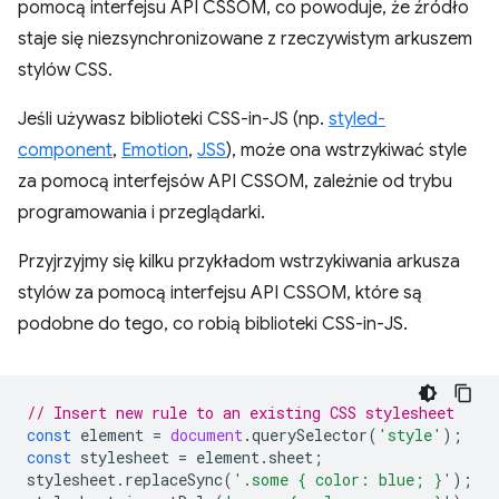
pomocą interfejsu API CSSOM, co powoduje, że źródło
staje się niezsynchronizowane z rzeczywistym arkuszem
stylów CSS.
Jeśli używasz biblioteki CSS-in-JS (np.
styled-
component
,
Emotion
,
JSS
), może ona wstrzykiwać style
za pomocą interfejsów API CSSOM, zależnie od trybu
programowania i przeglądarki.
Przyjrzyjmy się kilku przykładom wstrzykiwania arkusza
stylów za pomocą interfejsu API CSSOM, które są
podobne do tego, co robią biblioteki CSS-in-JS.
// Insert new rule to an existing CSS stylesheet
const
element
=
document
.
querySelector
(
'style'
);
const
stylesheet
=
element
.
sheet
;
stylesheet
.
replaceSync
(
'.some { color: blue; }'
);