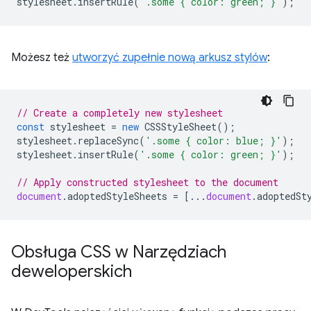
stylesheet
.
insertRule
(
'.some { color: green; }'
);
Możesz też
utworzyć zupełnie nową arkusz stylów
:
// Create a completely new stylesheet
const
stylesheet
=
new
CSSStyleSheet
();
stylesheet
.
replaceSync
(
'.some { color: blue; }'
);
stylesheet
.
insertRule
(
'.some { color: green; }'
);
// Apply constructed stylesheet to the document
document
.
adoptedStyleSheets
=
[...
document
.
adoptedSt
Obsługa CSS w Narzędziach
deweloperskich