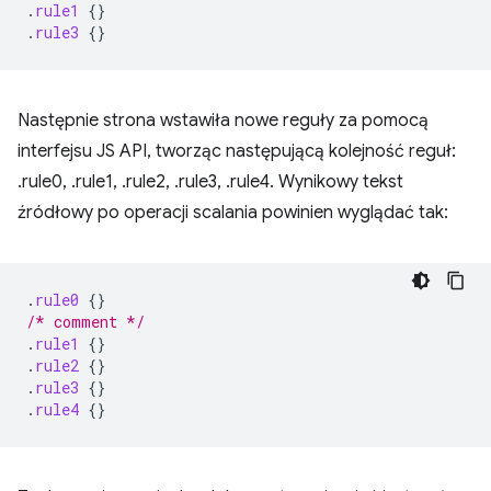
.
rule1
{}
.
rule3
{}
Następnie strona wstawiła nowe reguły za pomocą
interfejsu JS API, tworząc następującą kolejność reguł:
.rule0, .rule1, .rule2, .rule3, .rule4. Wynikowy tekst
źródłowy po operacji scalania powinien wyglądać tak:
.
rule0
{}
/* comment */
.
rule1
{}
.
rule2
{}
.
rule3
{}
.
rule4
{}