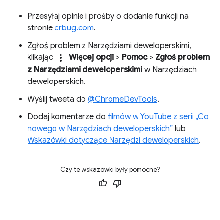
Przesyłaj opinie i prośby o dodanie funkcji na
stronie
crbug.com
.
Zgłoś problem z Narzędziami deweloperskimi,
more_vert
klikając
Więcej opcji
>
Pomoc
>
Zgłoś problem
z Narzędziami deweloperskimi
w Narzędziach
deweloperskich.
Wyślij tweeta do
@ChromeDevTools
.
Dodaj komentarze do
filmów w YouTube z serii „Co
nowego w Narzędziach deweloperskich”
lub
Wskazówki dotyczące Narzędzi deweloperskich
.
Czy te wskazówki były pomocne?