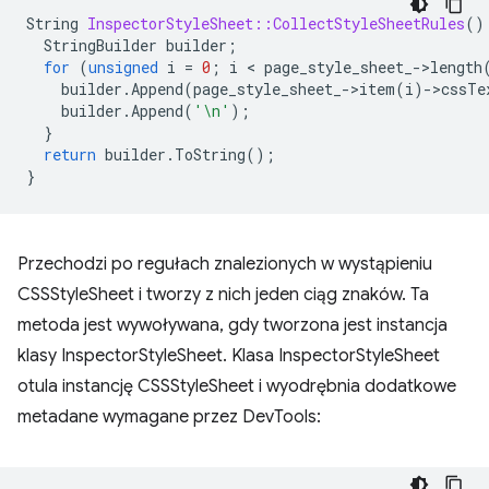
String
InspectorStyleSheet::CollectStyleSheetRules
()
StringBuilder
builder
;
for
(
unsigned
i
=
0
;
i
 < 
page_style_sheet_
-
>
length
builder
.
Append
(
page_style_sheet_
-
>
item
(
i
)
-
>
cssTe
builder
.
Append
(
'\n'
);
}
return
builder
.
ToString
();
}
Przechodzi po regułach znalezionych w wystąpieniu
CSSStyleSheet i tworzy z nich jeden ciąg znaków. Ta
metoda jest wywoływana, gdy tworzona jest instancja
klasy InspectorStyleSheet. Klasa InspectorStyleSheet
otula instancję CSSStyleSheet i wyodrębnia dodatkowe
metadane wymagane przez DevTools: