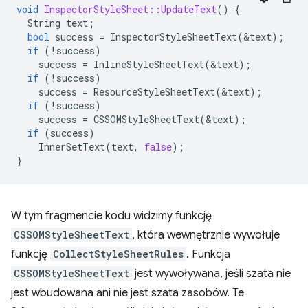
void
InspectorStyleSheet::UpdateText
()
{
String
text
;
bool
success
=
InspectorStyleSheetText
(
&
text
);
if
(
!
success
)
success
=
InlineStyleSheetText
(
&
text
);
if
(
!
success
)
success
=
ResourceStyleSheetText
(
&
text
);
if
(
!
success
)
success
=
CSSOMStyleSheetText
(
&
text
);
if
(
success
)
InnerSetText
(
text
,
false
);
}
W tym fragmencie kodu widzimy funkcję
CSSOMStyleSheetText
, która wewnętrznie wywołuje
funkcję
CollectStyleSheetRules
. Funkcja
CSSOMStyleSheetText
jest wywoływana, jeśli szata nie
jest wbudowana ani nie jest szata zasobów. Te