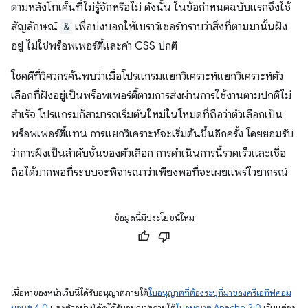
ตามหลังโทเค็นที่ไม่รู้จักหรือไม่ ดังนั้น ในข้อกำหนดฉบับแรกจึงใช้
สัญลักษณ์
&
เพื่อบ่งบอกให้เบราว์เซอร์ทราบว่าสิ่งที่ตามมานั้นฝัง
อยู่ ไม่ใช่พร็อพเพอร์ตี้และค่า CSS ปกติ
โชคดีที่วิศวกรค้นพบว่าเมื่อโปรแกรมแยกวิเคราะห์แยกวิเคราะห์ตัว
เลือกที่ฝังอยู่เป็นพร็อพเพอร์ตี้ตามการส่งผ่านการใช้งานตามปกติไม่
สำเร็จ โปรแกรมก็สามารถเริ่มต้นใหม่ในโหมดที่ถือว่าตัวเลือกเป็น
พร็อพเพอร์ตี้แทน การแยกวิเคราะห์จะเริ่มต้นขึ้นอีกครั้ง โดยยอมรับ
ว่าการฝังเป็นลําดับชั้นของตัวเลือก การดำเนินการนี้รวดเร็วและเชื่อ
ถือได้มากพอที่ระบบจะพิจารณาว่าเพียงพอที่จะเผยแพร่ไวยากรณ์
ข้อมูลนี้มีประโยชน์ไหม
เนื้อหาของหน้าเว็บนี้ได้รับอนุญาตภายใต้
ใบอนุญาตที่ต้องระบุที่มาของครีเอทีฟคอม
มอนส์ 4.0
และตัวอย่างโค้ดได้รับอนุญาตภายใต้
ใบอนุญาต Apache 2.0
เว้นแต่จะ