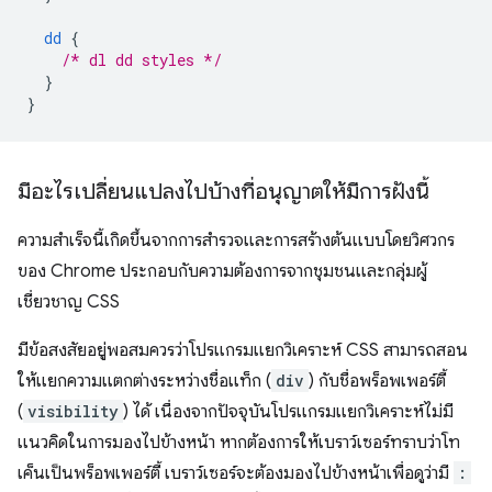
dd
{
/* dl dd styles */
}
}
มีอะไรเปลี่ยนแปลงไปบ้างที่อนุญาตให้มีการฝังนี้
ความสำเร็จนี้เกิดขึ้นจากการสำรวจและการสร้างต้นแบบโดยวิศวกร
ของ Chrome ประกอบกับความต้องการจากชุมชนและกลุ่มผู้
เชี่ยวชาญ CSS
มีข้อสงสัยอยู่พอสมควรว่าโปรแกรมแยกวิเคราะห์ CSS สามารถสอน
ให้แยกความแตกต่างระหว่างชื่อแท็ก (
div
) กับชื่อพร็อพเพอร์ตี้
(
visibility
) ได้ เนื่องจากปัจจุบันโปรแกรมแยกวิเคราะห์ไม่มี
แนวคิดในการมองไปข้างหน้า หากต้องการให้เบราว์เซอร์ทราบว่าโท
เค็นเป็นพร็อพเพอร์ตี้ เบราว์เซอร์จะต้องมองไปข้างหน้าเพื่อดูว่ามี
: