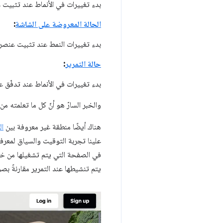
بدء تغييرات في الأنماط عند تثبيت
الحالة المعروضة على الشاشة
:
بدء تغييرات النمط عند تثبيت عنصر
حالة التمرير
:
بدء تغييرات في الأنماط عند تدفّق
والخبر السارّ هو أنّ كل ما تعلمته 
هناك أيضًا منطقة غير معروفة بين
ال
علينا تجربة التوقيت والسياق لمعرفة
في الصفحة التي يتم تشغيلها من خل
يتم تنشيطها عند التمرير مقارنةً بص