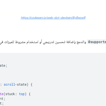
https://codepen.io/web-dot-dev/pen/ByBxpwR
@support
والدمج بإضافة تحسين تدريجي أو استخدام مشروط للميزات في 
ate
;
:
scroll
-
state
)
{
te
(
stuck
:
top
)
{
ht
;
t
;