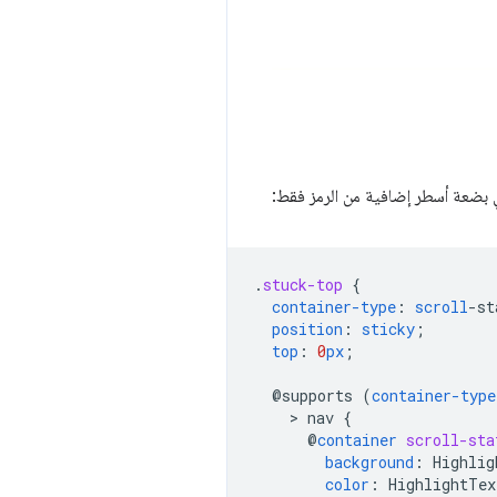
بضعة أسطر إضافية من الرمز فقط:
.
stuck-top
{
container-type
:
scroll
-
st
position
:
sticky
;
top
:
0
px
;
@supports
(
container-type
    > 
nav
{
@
container
scroll-sta
background
:
Highlig
color
:
HighlightTex