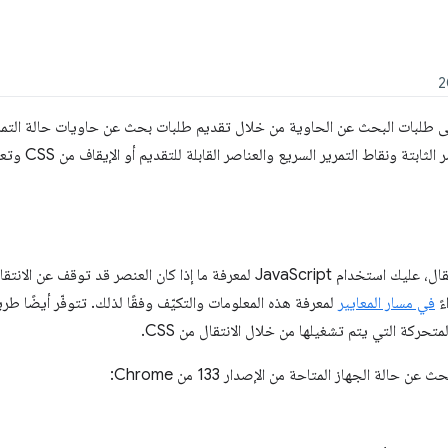
ند الإصدار 133 من Chrome إلى طلبات البحث عن الحاوية من خلال تقديم طلبات بحث عن حاويات حالة
تة ونقاط التمرير السريع والعناصر القابلة للتقديم أو الإيقاف من CSS وتعديلها.
قبل إجراء طلبات بحث عن حالة الانتقال، عليك استخدام JavaScript لمعرفة ما إذا كان العن
ءً
في مسار المعايير
لمعرفة هذه المعلومات والتكيّف وفقًا لذلك. تتوفّر أيضًا ط
تحركة التي يتم تشغيلها من خلال الانتقال من CSS.
الة الجهاز المتاحة من الإصدار 133 من Chrome: