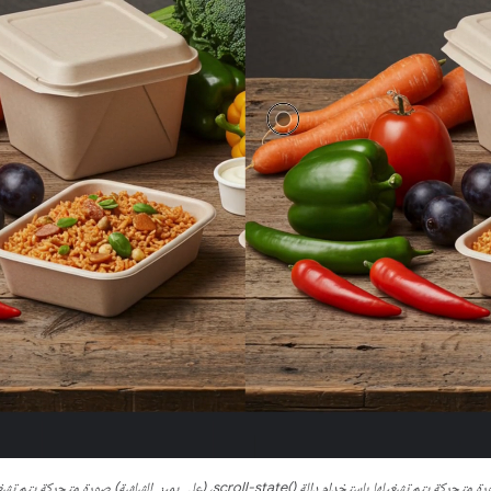
دام دالة scroll-state()‎، (على يمين الشاشة) صورة متحركة يتم تشغيلها باستخدام التمرير