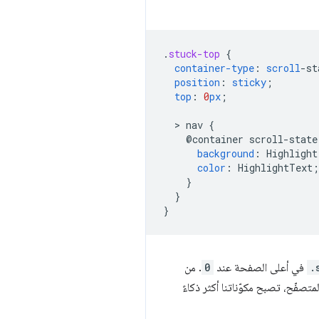
.
stuck-top
{
container-type
:
scroll
-
st
position
:
sticky
;
top
:
0
px
;
  > 
nav
{
@container
scroll-state
background
:
Highlight
color
:
HighlightText
;
}
}
}
.
في أعلى الصفحة عند
0
. من
يل لحالة المتصفّح، تصبح مكوّناتنا أكثر ذكاءً