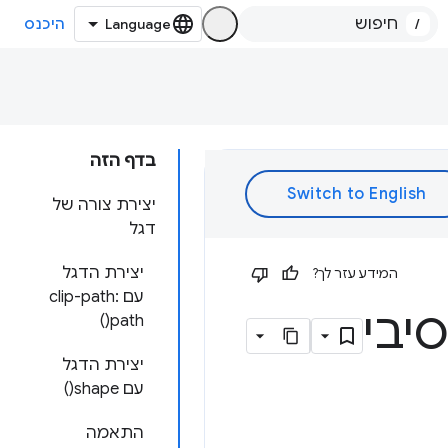
/
היכנס
בדף הזה
יצירת צורה של
דגל
יצירת הדגל
המידע עזר לך?
עם clip-path:
יבי
path()
יצירת הדגל
עם shape()
התאמה