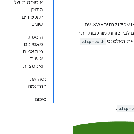
אוטומטית של
התוכן
למכשירים
שונים
מאפשר לשנות את הצורה של אלמנט על ידי חיתוך שלו לעיגול, לפוליגון או אפילו לנתיב SVG. עם
ולעים רספונסיביים לבין צורות מורכבות יותר
הוספת
 את האלמנט
clip-path
מאפיינים
מותאמים
אישית
ואנימציות
נסה את
ההדגמה
סיכום
.
clip-p