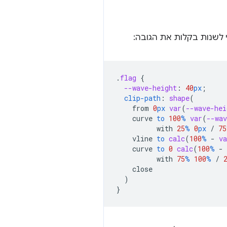
.
flag
{
--wave-height
:
40
px
;
clip-path
:
shape
(
from
0
px
var
(
--wave-hei
curve
to
100
%
var
(
--wav
with
25
%
0
px
/
75
vline
to
calc
(
100
%
-
va
curve
to
0
calc
(
100
%
-
with
75
%
100
%
/
close
)
}