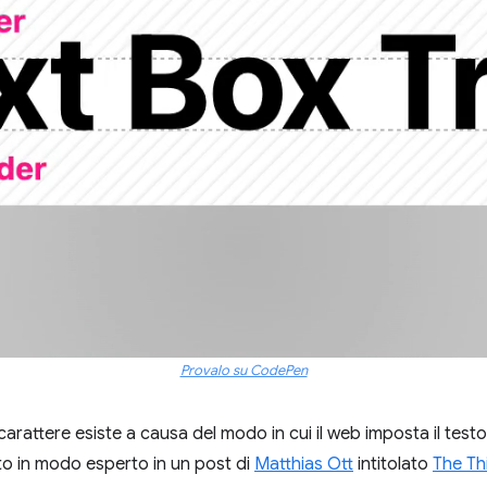
Provalo su CodePen
arattere esiste a causa del modo in cui il web imposta il testo,
o in modo esperto in un post di
Matthias Ott
intitolato
The Th