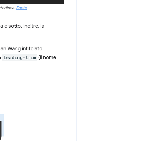
terlinea.
Fonte
 e sotto. Inoltre, la
han Wang intitolato
ta
leading-trim
(il nome