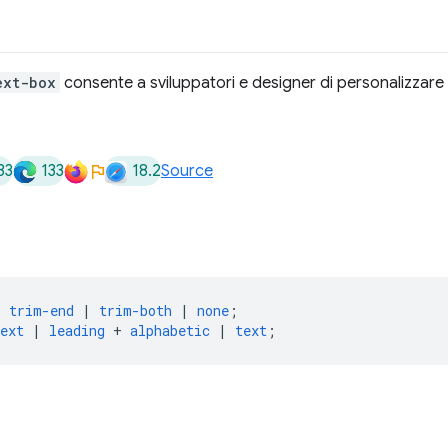
ext-box
consente a sviluppatori e designer di personalizzare l
33
133
18.2
Source
|
trim-end
|
trim-both
|
none
;
ext
|
leading
+
alphabetic
|
text
;