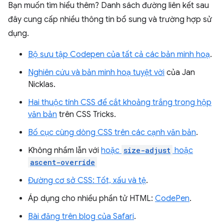
Bạn muốn tìm hiểu thêm? Danh sách đường liên kết sau
đây cung cấp nhiều thông tin bổ sung và trường hợp sử
dụng.
Bộ sưu tập Codepen của tất cả các bản minh hoạ
.
Nghiên cứu và bản minh hoạ tuyệt vời
của Jan
Nicklas.
Hai thuộc tính CSS để cắt khoảng trắng trong hộp
văn bản
trên CSS Tricks.
Bố cục cùng dòng CSS trên các cạnh văn bản
.
Không nhầm lẫn với
hoặc
size-adjust
hoặc
ascent-override
Đường cơ sở CSS: Tốt, xấu và tệ
.
Áp dụng cho nhiều phần tử HTML:
CodePen
.
Bài đăng trên blog của Safari
.