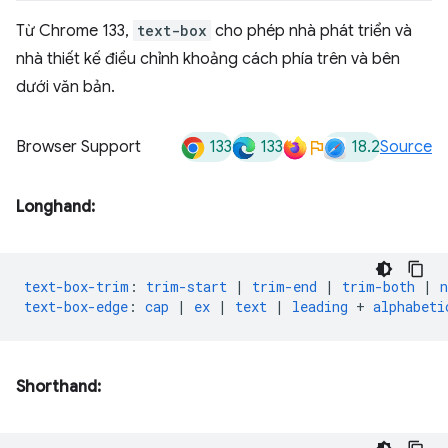
Từ Chrome 133,
text-box
cho phép nhà phát triển và
nhà thiết kế điều chỉnh khoảng cách phía trên và bên
dưới văn bản.
133
133
18.2
Browser Support
Source
Longhand:
text-box-trim
:
trim-start
|
trim-end
|
trim-both
|
n
text-box-edge
:
cap
|
ex
|
text
|
leading
+
alphabeti
Shorthand: