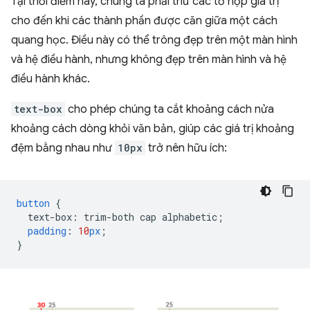
Tại thời điểm này, chúng ta phải thử các tổ hợp giá trị
cho đến khi các thành phần được căn giữa một cách
quang học. Điều này có thể trông đẹp trên một màn hình
và hệ điều hành, nhưng không đẹp trên màn hình và hệ
điều hành khác.
text-box
cho phép chúng ta cắt khoảng cách nửa
khoảng cách dòng khỏi văn bản, giúp các giá trị khoảng
đệm bằng nhau như
10px
trở nên hữu ích:
button
{
text-box
:
trim-both
cap
alphabetic
;
padding
:
10
px
;
}