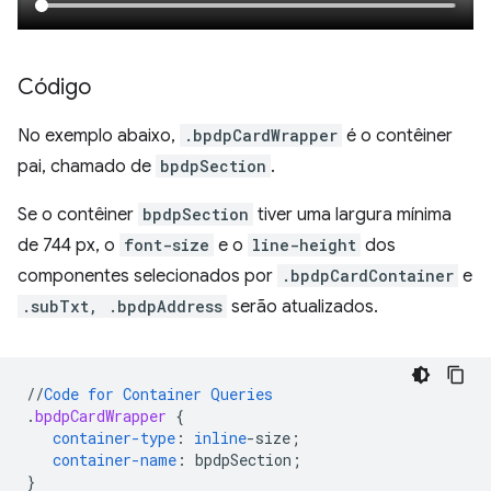
Código
No exemplo abaixo,
.bpdpCardWrapper
é o contêiner
pai, chamado de
bpdpSection
.
Se o contêiner
bpdpSection
tiver uma largura mínima
de 744 px, o
font-size
e o
line-height
dos
componentes selecionados por
.bpdpCardContainer
e
.subTxt, .bpdpAddress
serão atualizados.
//
Code
for
Container
Queries
.
bpdpCardWrapper
{
container-type
:
inline
-
size
;
container-name
:
bpdpSection
;
}