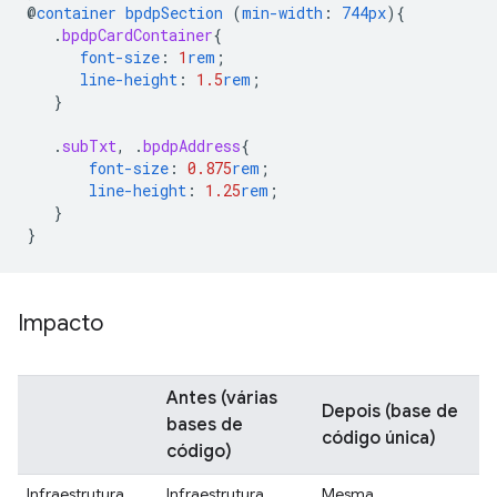
@
container
bpdpSection
(
min-width
:
744px
)
{
.
bpdpCardContainer
{
font-size
:
1
rem
;
line-height
:
1.5
rem
;
}
.
subTxt
,
.
bpdpAddress
{
font-size
:
0.875
rem
;
line-height
:
1.25
rem
;
}
}
Impacto
Antes
(várias
Depois
(base de
bases de
código única)
código)
Infraestrutura
Infraestrutura
Mesma