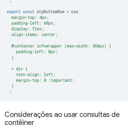
`
;
export
const
styBottomRow
=
css
`
  margin-top: 4px;
  padding-left: 60px;
  display: flex;
  align-items: center;
  @container infowrapper (max-width: 360px) {
    padding-left: 0px;
  }
  > div {
    text-align: left;
    margin-top: 0 !important;
  }
`
;
Considerações ao usar consultas de
contêiner