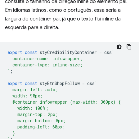
consulta o tamanho da direção inline do elemento pai.
Em idiomas latinos, como o português, essa seria a
largura do contêiner pai, já que o texto flui inline da
esquerda para a direita.
export
const
styCredibilityContainer
=
css
`
  container-name: infowrapper;
  container-type: inline-size;
`
;
export
const
styBtnShopFollow
=
css
`
  margin-left: auto;
  width: 98px;
  @container infowrapper (max-width: 360px) {
    width: 100%;
    margin-top: 2px;
    margin-bottom: 8px;
    padding-left: 60px;
  }