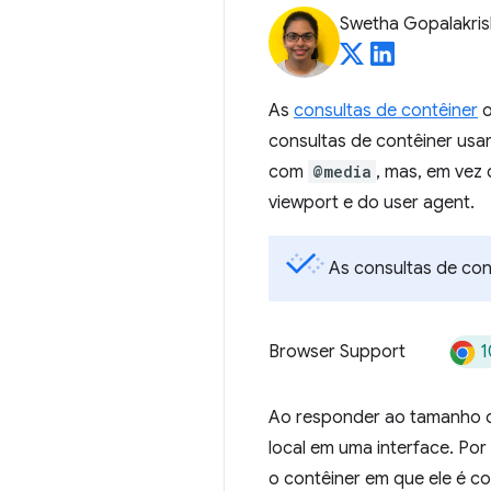
Swetha Gopalakri
As
consultas de contêiner
o
consultas de contêiner usa
com
@media
, mas, em vez 
viewport e do user agent.
As consultas de con
1
Browser Support
Ao responder ao tamanho d
local em uma interface. P
o contêiner em que ele é c