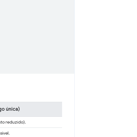
go única)
to reduzido).
sível.