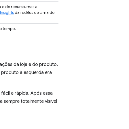
a e do recurso, mas a
nsights
da redBus é acima de
o tempo.
ações da loja e do produto.
o produto à esquerda era
fácil e rápida. Após essa
a sempre totalmente visível