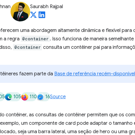
shnan
Saurabh Rajpal
ferecem uma abordagem altamente dinâmica e flexível para o
m a regra
@container
. Isso funciona de maneira semelhante
disso,
@container
consulta um contêiner pai para informaçõ
têineres fazem parte da
Base de referência recém-disponível
05
105
110
16
Source
o contêiner, as consultas de contêiner permitem que os c
or exemplo, um componente de card pode adaptar o tamanho e
olocado, seja uma barra lateral, uma seção de hero ou uma gr