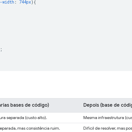
-width
:
744px
)
{
;
árias bases de código)
Depois
(base de códi
ura separada (custo alto).
Mesma infraestrutura (cus
separada, mas consistência ruim.
Difícil de resolver, mas pos