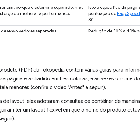
erenciar, porque o sistema é separado, mas
Isso é específico da págin
esforço de melhorar a performance.
pontuação do
PageSpeedI
80.
 desenvolvedores separadas.
Redução de 30% a 40% n
produto (PDP) da Tokopedia contêm várias guias para inform
ssa página era dividido em três colunas, e às vezes o nome d
la menores (confira o vídeo "Antes" a seguir).
 de layout, eles adotaram consultas de contêiner de maneira 
uiram ter um layout flexível em que o nome do produto estav
eguir).