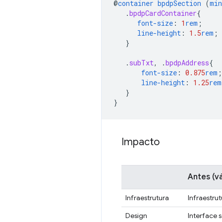
@
container
bpdpSection
(
min
.
bpdpCardContainer
{
font-size
:
1
rem
;
line-height
:
1.5
rem
;
}
.
subTxt
,
.
bpdpAddress
{
font-size
:
0.875
rem
;
line-height
:
1.25
rem
}
}
Impacto
Antes
(v
Infraestrutura
Infraestrut
Design
Interface 