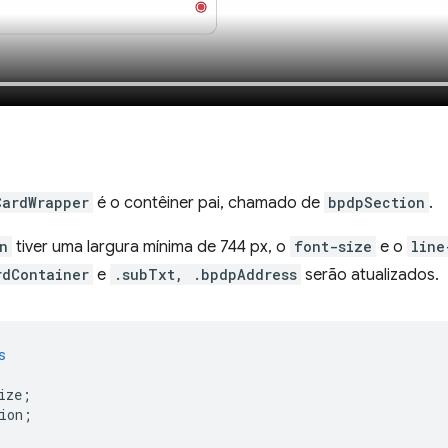
CardWrapper
é o contêiner pai, chamado de
bpdpSection
.
n
tiver uma largura mínima de 744 px, o
font-size
e o
line
rdContainer
e
.subTxt, .bpdpAddress
serão atualizados.
s
ize
;
ion
;