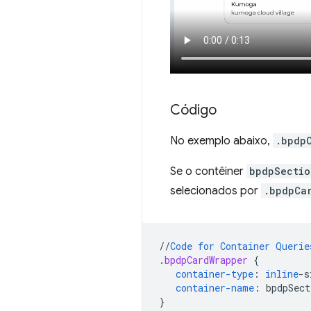
Código
No exemplo abaixo,
.bpdp
Se o contêiner
bpdpSectio
selecionados por
.bpdpCa
//
Code
for
Container
Querie
.
bpdpCardWrapper
{
container-type
:
inline
-
s
container-name
:
bpdpSect
}