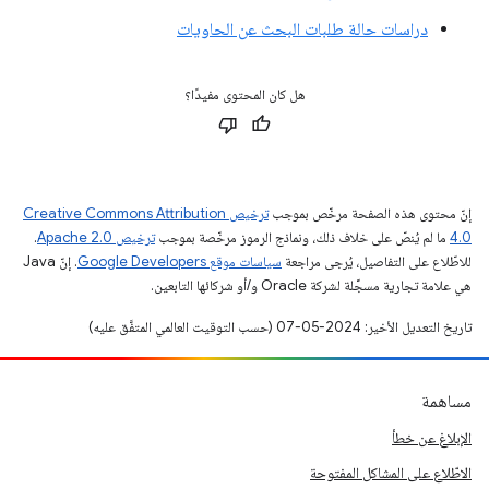
دراسات حالة طلبات البحث عن الحاويات
هل كان المحتوى مفيدًا؟
إنّ محتوى هذه الصفحة مرخّص بموجب
ترخيص Creative Commons Attribution
4.0‏
ما لم يُنصّ على خلاف ذلك، ونماذج الرموز مرخّصة بموجب
ترخيص Apache 2.0‏
.
للاطّلاع على التفاصيل، يُرجى مراجعة
سياسات موقع Google Developers‏
. إنّ Java
هي علامة تجارية مسجَّلة لشركة Oracle و/أو شركائها التابعين.
تاريخ التعديل الأخير: 2024-05-07 (حسب التوقيت العالمي المتفَّق عليه)
مساهمة
الإبلاغ عن خطأ
الاطّلاع على المشاكل المفتوحة