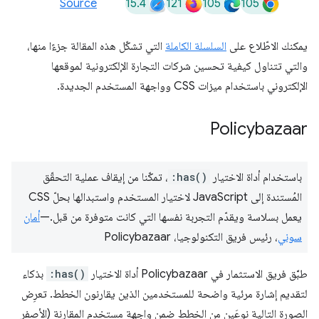
15.4
121
105
105
Source
يمكنك الاطّلاع على
السلسلة الكاملة
التي تشكّل هذه المقالة جزءًا منها،
والتي تتناول كيفية تحسين شركات التجارة الإلكترونية لموقعها
الإلكتروني باستخدام ميزات CSS وواجهة المستخدم الجديدة.
Policybazaar
باستخدام أداة الاختيار
:has()
، تمكّنا من إيقاف عملية التحقّق
المُستندة إلى JavaScript لاختيار المستخدم واستبدالها بحلّ CSS
يعمل بسلاسة ويقدّم التجربة نفسها التي كانت متوفرة من قبل.—
أمان
سوني
، رئيس فريق التكنولوجيا، Policybazaar
طبَّق فريق الاستثمار في Policybazaar أداة الاختيار
:has()
بذكاء
لتقديم إشارة مرئية واضحة للمستخدمين الذين يقارنون الخطط. تعرِض
الصورة التالية نوعَين من الخطط ضمن واجهة مستخدم المقارنة (الأصفر