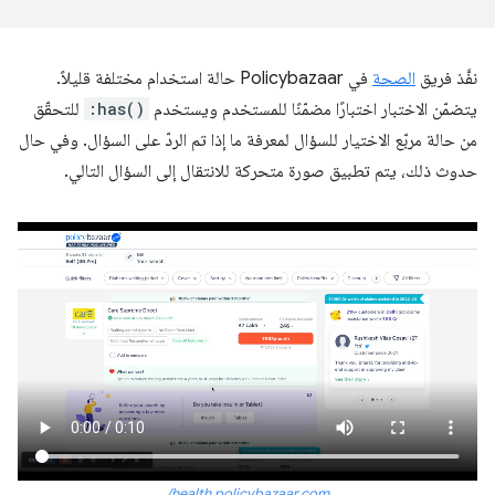
نفَّذ فريق
الصحة
في Policybazaar حالة استخدام مختلفة قليلاً.
يتضمّن الاختبار اختبارًا مضمّنًا للمستخدم ويستخدم
:has()
للتحقّق
من حالة مربّع الاختيار للسؤال لمعرفة ما إذا تم الردّ على السؤال. وفي حال
حدوث ذلك، يتم تطبيق صورة متحركة للانتقال إلى السؤال التالي.
health.policybazaar.com/