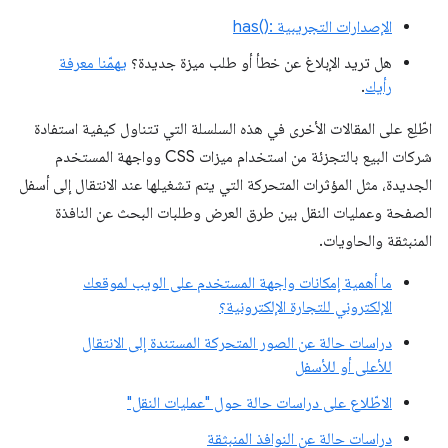
الإصدارات التجريبية :has()‎
هل تريد الإبلاغ عن خطأ أو طلب ميزة جديدة؟
يهمّنا معرفة
رأيك
.
اطّلِع على المقالات الأخرى في هذه السلسلة التي تتناول كيفية استفادة
شركات البيع بالتجزئة من استخدام ميزات CSS وواجهة المستخدم
الجديدة، مثل المؤثرات المتحركة التي يتم تشغيلها عند الانتقال إلى أسفل
الصفحة وعمليات النقل بين طرق العرض وطلبات البحث عن النافذة
المنبثقة والحاويات.
ما أهمية إمكانات واجهة المستخدم على الويب لموقعك
الإلكتروني للتجارة الإلكترونية؟
دراسات حالة عن الصور المتحركة المستندة إلى الانتقال
للأعلى أو للأسفل
الاطّلاع على دراسات حالة حول "عمليات النقل"
دراسات حالة عن النوافذ المنبثقة