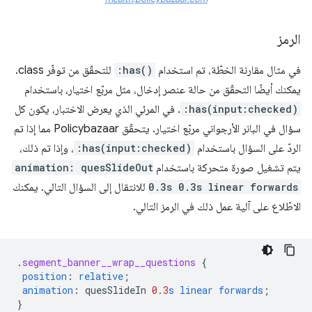
الرمز
في مثال مقارنة الخطّة، تم استخدام
:has()
للتحقّق من توفّر class.
يمكنك أيضًا التحقّق من حالة عنصر إدخال، مثل مربّع اختيار، باستخدام
:has(input:checked)
. في المرئي الذي يعرض الاختبار، يكون كل
سؤال في البانر الأرجواني مربّع اختيار. يتحقّق Policybazaar مما إذا تم
الردّ على السؤال باستخدام
:has(input:checked)
، وإذا تم ذلك،
يتم تشغيل صورة متحركة باستخدام
animation: quesSlideOut
0.3s 0.3s linear forwards
للانتقال إلى السؤال التالي. يمكنك
الاطّلاع على آلية عمل ذلك في الرمز التالي.
.
segment_banner__wrap__questions
{
position
:
relative
;
animation
:
quesSlideIn
0.3
s
linear
forwards
;
}