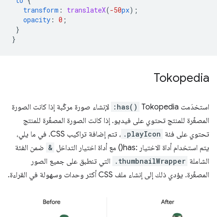
to
{
transform
:
translateX
(
-50
px
);
opacity
:
0
;
}
}
Tokopedia
استخدَمت Tokopedia
:has()
لإنشاء صورة مركّبة إذا كانت الصورة
المصغّرة للمنتج تحتوي على فيديو. إذا كانت الصورة المصغّرة للمنتج
تحتوي على فئة
.playIcon
، تتم إضافة تراكيب CSS. في ما يلي،
يتم استخدام أداة الاختيار :has() مع أداة اختيار التداخل
&
ضمن الفئة
الشاملة
.thumbnailWrapper
التي تنطبق على جميع الصور
المصغّرة. يؤدي ذلك إلى إنشاء ملف CSS أكثر وحدات وسهولة في القراءة.