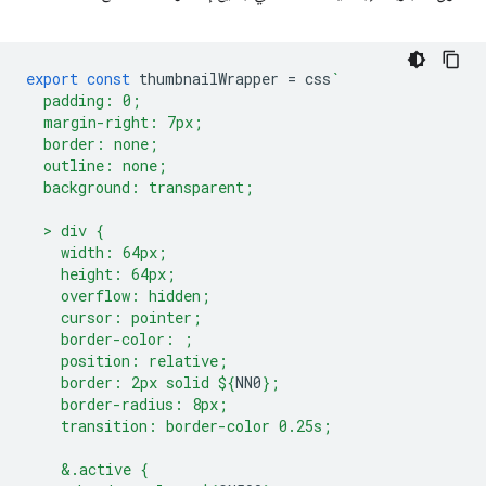
export
const
thumbnailWrapper
=
css
`
  padding: 0;
  margin-right: 7px;
  border: none;
  outline: none;
  background: transparent;
  > div {
    width: 64px;
    height: 64px;
    overflow: hidden;
    cursor: pointer;
    border-color: ;
    position: relative;
    border: 2px solid 
${
NN0
}
;
    border-radius: 8px;
    transition: border-color 0.25s;
    &.active {