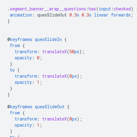
.
segment_banner__wrap__questions
:
has
(
input
:
checked
)
animation
:
quesSlideOut
0.3
s
0.3
s
linear
forwards
;
}
@
keyframes
quesSlideIn
{
from
{
transform
:
translateX
(
50
px
);
opacity
:
0
;
}
to
{
transform
:
translateX
(
0
px
);
opacity
:
1
;
}
}
@
keyframes
quesSlideOut
{
from
{
transform
:
translateX
(
0
px
);
opacity
:
1
;
}