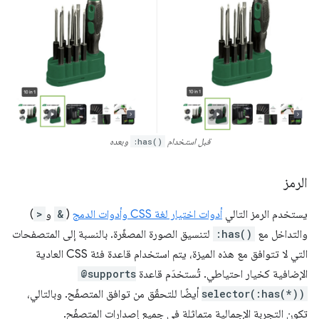
قبل استخدام
:has()
وبعده
الرمز
يستخدم الرمز التالي
أدوات اختيار لغة CSS وأدوات الدمج
(
&
و
>
)
والتداخل مع
:has()
لتنسيق الصورة المصغّرة. بالنسبة إلى المتصفحات
التي لا تتوافق مع هذه الميزة، يتم استخدام قاعدة فئة CSS العادية
الإضافية كخيار احتياطي. تُستخدَم قاعدة
@supports
selector(:has(*))
أيضًا للتحقّق من توافق المتصفّح. وبالتالي،
تكون التجربة الإجمالية متماثلة في جميع إصدارات المتصفّح.