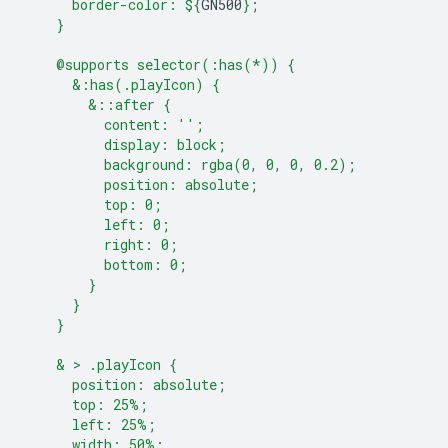
      border-color: 
${
GN500
}
;
    }
    @supports selector(:has(*)) {
      &:has(.playIcon) {
        &::after {
          content: '';
          display: block;
          background: rgba(0, 0, 0, 0.2);
          position: absolute;
          top: 0;
          left: 0;
          right: 0;
          bottom: 0;
        }
      }
    }
    & > .playIcon {
      position: absolute;
      top: 25%;
      left: 25%;
      width: 50%;