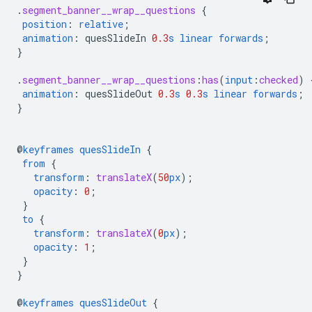
.
segment_banner__wrap__questions
{
position
:
relative
;
animation
:
quesSlideIn
0.3
s
linear
forwards
;
}
.
segment_banner__wrap__questions
:
has
(
input
:
checked
)
animation
:
quesSlideOut
0.3
s
0.3
s
linear
forwards
;
}
@
keyframes
quesSlideIn
{
from
{
transform
:
translateX
(
50
px
);
opacity
:
0
;
}
to
{
transform
:
translateX
(
0
px
);
opacity
:
1
;
}
}
@
keyframes
quesSlideOut
{