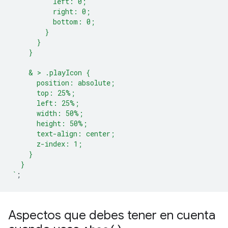
          left: 0;
          right: 0;
          bottom: 0;
        }
      }
    }
    & > .playIcon {
      position: absolute;
      top: 25%;
      left: 25%;
      width: 50%;
      height: 50%;
      text-align: center;
      z-index: 1;
    }
  }
`
;
Aspectos que debes tener en cuenta