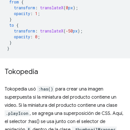
from
{
transform
:
translateX
(
0
px
);
opacity
:
1
;
}
to
{
transform
:
translateX
(
-50
px
);
opacity
:
0
;
}
}
Tokopedia
Tokopedia usó
:has()
para crear una imagen
superpuesta si la miniatura del producto contiene un
video. Si la miniatura del producto contiene una clase
.playIcon
, se agrega una superposición de CSS. Aquí,
el selector :has() se usa junto con el selector de
anidación
&
dentro de la clase
.thumbnailWrapper