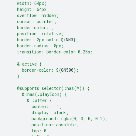
    width: 64px;
    height: 64px;
    overflow: hidden;
    cursor: pointer;
    border-color: ;
    position: relative;
    border: 2px solid 
${
NN0
}
;
    border-radius: 8px;
    transition: border-color 0.25s;
    &.active {
      border-color: 
${
GN500
}
;
    }
    @supports selector(:has(*)) {
      &:has(.playIcon) {
        &::after {
          content: '';
          display: block;
          background: rgba(0, 0, 0, 0.2);
          position: absolute;
          top: 0;