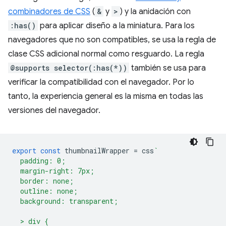
combinadores de CSS
(
&
y
>
) y la anidación con
:has()
para aplicar diseño a la miniatura. Para los
navegadores que no son compatibles, se usa la regla de
clase CSS adicional normal como resguardo. La regla
@supports selector(:has(*))
también se usa para
verificar la compatibilidad con el navegador. Por lo
tanto, la experiencia general es la misma en todas las
versiones del navegador.
export
const
thumbnailWrapper
=
css
`
  padding: 0;
  margin-right: 7px;
  border: none;
  outline: none;
  background: transparent;
  > div {