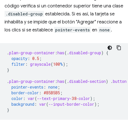
código verifica si un contenedor superior tiene una clase
.disabled-group
establecida. Si es así, la tarjeta se
inhabilita y se impide que el botón "Agregar" reaccione a
los clics si se establece
pointer-events
en
none
.
.
plan-group-container
:
has
(
.
disabled-group
)
{
opacity
:
0.5
;
filter
:
grayscale
(
100
%
);
}
.
plan-group-container
:
has
(
.
disabled-section
)
.
button
pointer-events
:
none
;
border-color
:
#B5B5B5
;
color
:
var
(
--text-primary-
38
-color
);
background
:
var
(
--input-border-color
);
}