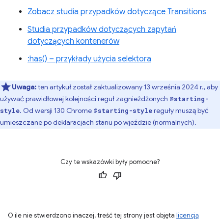
Zobacz studia przypadków dotyczące Transitions
Studia przypadków dotyczących zapytań
dotyczących kontenerów
:has() – przykłady użycia selektora
Uwaga:
ten artykuł został zaktualizowany 13 września 2024 r., aby
używać prawidłowej kolejności reguł zagnieżdżonych
@starting-
. Od wersji 130 Chrome
reguły muszą być
style
@starting-style
umieszczane po deklaracjach stanu po wjeździe (normalnych).
Czy te wskazówki były pomocne?
O ile nie stwierdzono inaczej, treść tej strony jest objęta
licencją