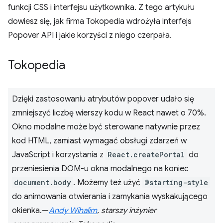
funkcji CSS i interfejsu użytkownika. Z tego artykułu
dowiesz się, jak firma Tokopedia wdrożyła interfejs
Popover API i jakie korzyści z niego czerpała.
Tokopedia
Dzięki zastosowaniu atrybutów popover udało się
zmniejszyć liczbę wierszy kodu w React nawet o 70%.
Okno modalne może być sterowane natywnie przez
kod HTML, zamiast wymagać obsługi zdarzeń w
JavaScript i korzystania z
React.createPortal
do
przeniesienia DOM-u okna modalnego na koniec
document.body
. Możemy też użyć
@starting-style
do animowania otwierania i zamykania wyskakującego
okienka.—
Andy Wihalim
, starszy inżynier