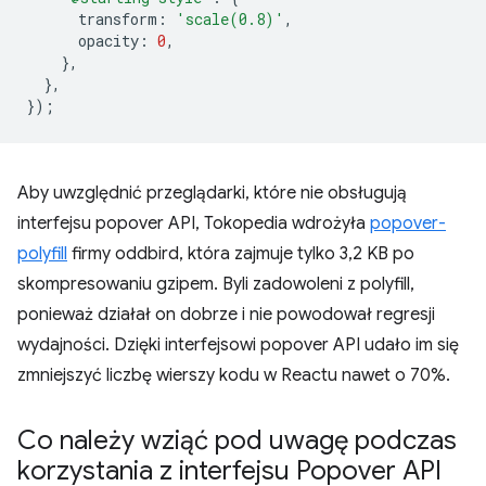
transform
:
'scale(0.8)'
,
opacity
:
0
,
},
},
});
Aby uwzględnić przeglądarki, które nie obsługują
interfejsu popover API, Tokopedia wdrożyła
popover-
polyfill
firmy oddbird, która zajmuje tylko 3,2 KB po
skompresowaniu gzipem. Byli zadowoleni z polyfill,
ponieważ działał on dobrze i nie powodował regresji
wydajności. Dzięki interfejsowi popover API udało im się
zmniejszyć liczbę wierszy kodu w Reactu nawet o 70%.
Co należy wziąć pod uwagę podczas
korzystania z interfejsu Popover API