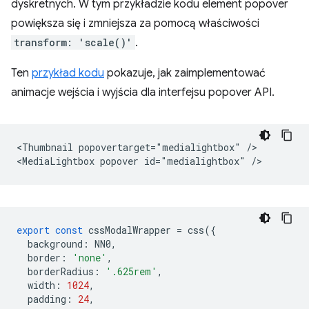
dyskretnych. W tym przykładzie kodu element popover
powiększa się i zmniejsza za pomocą właściwości
transform: 'scale()'
.
Ten
przykład kodu
pokazuje, jak zaimplementować
animacje wejścia i wyjścia dla interfejsu popover API.
<Thumbnail popovertarget="medialightbox" />

export
const
cssModalWrapper
=
css
({
background
:
NN0
,
border
:
'none'
,
borderRadius
:
'.625rem'
,
width
:
1024
,
padding
:
24
,