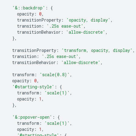
'&::backdrop'
:
{
opacity
:
0
,
transitionProperty
:
'opacity, display'
,
transition
:
'.25s ease-out'
,
transitionBehavior
:
'allow-discrete'
,
},
transitionProperty
:
'transform, opacity, display'
,
transition
:
'.25s ease-out'
,
transitionBehavior
:
'allow-discrete'
,
transform
:
'scale(0.8)'
,
opacity
:
0
,
'@starting-style'
:
{
transform
:
'scale(1)'
,
opacity
:
1
,
},
'&:popover-open'
:
{
transform
:
'scale(1)'
,
opacity
:
1
,
'@starting-style'
:
{