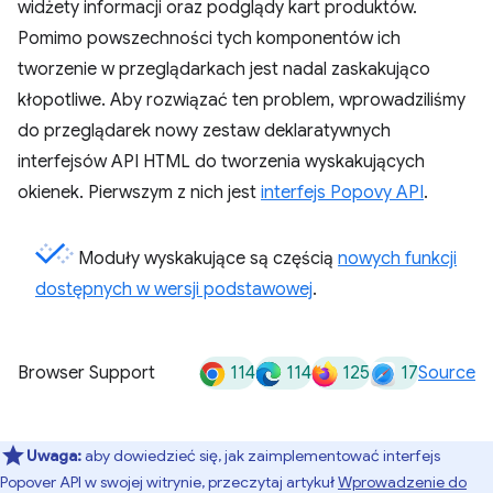
widżety informacji oraz podglądy kart produktów.
Pomimo powszechności tych komponentów ich
tworzenie w przeglądarkach jest nadal zaskakująco
kłopotliwe. Aby rozwiązać ten problem, wprowadziliśmy
do przeglądarek nowy zestaw deklaratywnych
interfejsów API HTML do tworzenia wyskakujących
okienek. Pierwszym z nich jest
interfejs Popovy API
.
Moduły wyskakujące są częścią
nowych funkcji
dostępnych w wersji podstawowej
.
114
114
125
17
Browser Support
Source
Uwaga:
aby dowiedzieć się, jak zaimplementować interfejs
Popover API w swojej witrynie, przeczytaj artykuł
Wprowadzenie do