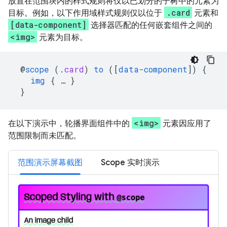
放置在范围块内的样式规则将仅以已划分的子树中的元素为
.card
目标。例如，以下作用域样式规则仅以位于
元素和
[data-component]
选择器匹配的任何嵌套组件之间的
<img>
元素为目标。
@
scope
(
.
card
)
to
([
data-component
])
{
img
{
…
}
}
<img>
在以下演示中，轮播界面组件中的
元素因应用了
范围限制而未匹配。
范围演示屏幕截图
Scope 实时演示