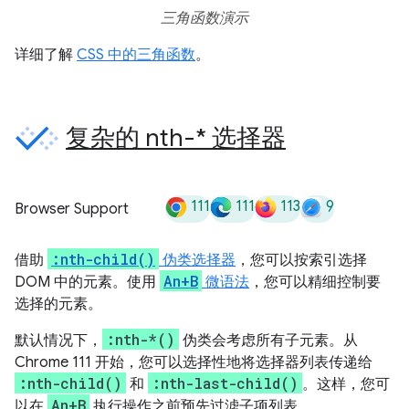
三角函数演示
详细了解
CSS 中的三角函数
。
复杂的 nth-* 选择器
111
111
113
9
Browser Support
:nth-child()
借助
伪类选择器
，您可以按索引选择
An+B
DOM 中的元素。使用
微语法
，您可以精细控制要
选择的元素。
:nth-*()
默认情况下，
伪类会考虑所有子元素。从
Chrome 111 开始，您可以选择性地将选择器列表传递给
:nth-child()
:nth-last-child()
和
。这样，您可
An+B
以在
执行操作之前预先过滤子项列表。