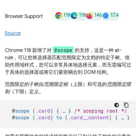
118
118
146
17.4
Browser Support
Source
@scope
Chrome 118 新增了对
的支持，这是一种 at-
rule，可让您将选择器匹配范围限定为文档的特定子树。借
助作用域样式，您可以非常具体地选择元素，而无需编写过
于具体的选择器或将它们紧密耦合到 DOM 结构。
范围限定的子树由
范围限定根
（上限）和可选的
范围限定限
制
（下限）定义。
@
scope
(
.
card
)
{
…
}
/* scoping root */
@
scope
(
.
card
)
to
(
.
card__content
)
{
…
}
/