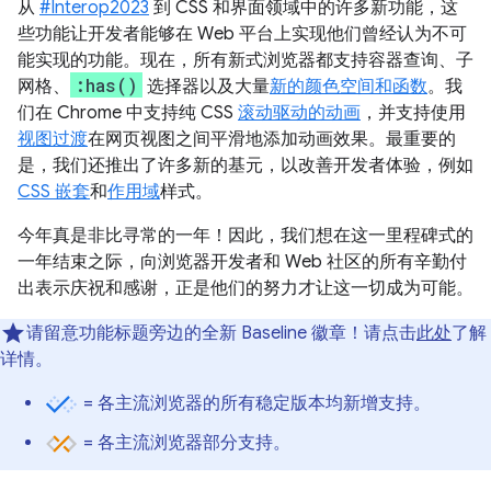
从
#Interop2023
到 CSS 和界面领域中的许多新功能，这
些功能让开发者能够在 Web 平台上实现他们曾经认为不可
能实现的功能。现在，所有新式浏览器都支持容器查询、子
:has()
网格、
选择器以及大量
新的颜色空间和函数
。我
们在 Chrome 中支持纯 CSS
滚动驱动的动画
，并支持使用
视图过渡
在网页视图之间平滑地添加动画效果。最重要的
是，我们还推出了许多新的基元，以改善开发者体验，例如
CSS 嵌套
和
作用域
样式。
今年真是非比寻常的一年！因此，我们想在这一里程碑式的
一年结束之际，向浏览器开发者和 Web 社区的所有辛勤付
出表示庆祝和感谢，正是他们的努力才让这一切成为可能。
请留意功能标题旁边的全新 Baseline 徽章！请点击
此处
了解
详情。
= 各主流浏览器的所有稳定版本均新增支持。
= 各主流浏览器部分支持。