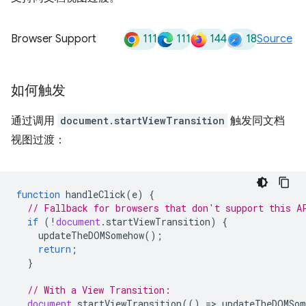
111
111
144
18
Browser Support
Source
如何触发
通过调用
document.startViewTransition
触发同文档
视图过渡：
function
handleClick
(
e
)
{
// Fallback for browsers that don't support this A
if
(
!
document
.
startViewTransition
)
{
updateTheDOMSomehow
();
return
;
}
// With a View Transition:
document
.
startViewTransition
(()
=
>
updateTheDOMSom