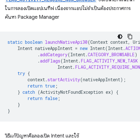
ในการลองเปิดแอปเนทีฟ เนื่องจากแอปไม่จําเป็นต้องประกาศการ
ค้นหา Package Manager
static
boolean
launchNativeApi30
(
Context
context
,
Ur
Intent
nativeAppIntent
=
new
Intent
(
Intent
.
ACTIO
.
addCategory
(
Intent
.
CATEGORY_BROWSABLE
)
.
addFlags
(
Intent
.
FLAG_ACTIVITY_NEW_TASK
Intent
.
FLAG_ACTIVITY_REQUIRE_NON
try
{
context
.
startActivity
(
nativeAppIntent
);
return
true
;
}
catch
(
ActivityNotFoundException
ex
)
{
return
false
;
}
}
วิธีแก้ปัญหาคือลองเปิด Intent และใช้