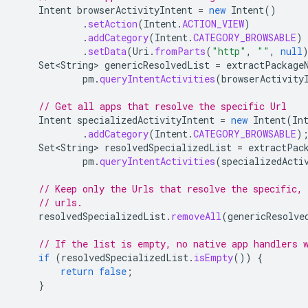
Intent
browserActivityIntent
=
new
Intent
()
.
setAction
(
Intent
.
ACTION_VIEW
)
.
addCategory
(
Intent
.
CATEGORY_BROWSABLE
)
.
setData
(
Uri
.
fromParts
(
"http"
,
""
,
null
Set<String>
genericResolvedList
=
extractPackage
pm
.
queryIntentActivities
(
browserActivity
// Get all apps that resolve the specific Url
Intent
specializedActivityIntent
=
new
Intent
(
In
.
addCategory
(
Intent
.
CATEGORY_BROWSABLE
)
Set<String>
resolvedSpecializedList
=
extractPac
pm
.
queryIntentActivities
(
specializedActi
// Keep only the Urls that resolve the specific, 
// urls.
resolvedSpecializedList
.
removeAll
(
genericResolve
// If the list is empty, no native app handlers 
if
(
resolvedSpecializedList
.
isEmpty
())
{
return
false
;
}