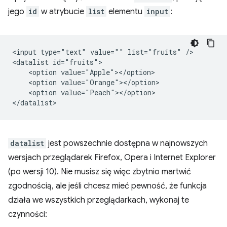
jego
id
w atrybucie
list
elementu
input
:
<input type="text" value="" list="fruits" />

<datalist id="fruits">

    <option value="Apple"></option>

    <option value="Orange"></option>

    <option value="Peach"></option>

datalist
jest powszechnie dostępna w najnowszych
wersjach przeglądarek Firefox, Opera i Internet Explorer
(po wersji 10). Nie musisz się więc zbytnio martwić
zgodnością, ale jeśli chcesz mieć pewność, że funkcja
działa we wszystkich przeglądarkach, wykonaj te
czynności: