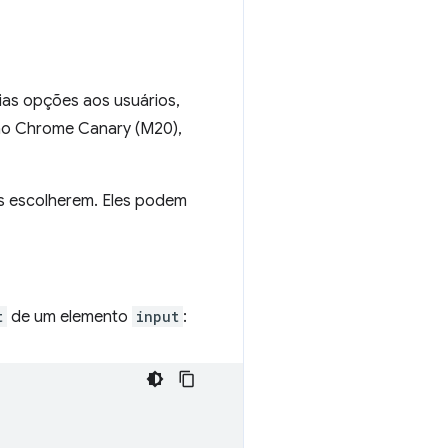
ias opções aos usuários,
ao Chrome Canary (M20),
ios escolherem. Eles podem
t
de um elemento
input
: