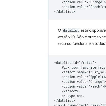
    <option value="Orange">
    <option value="Peach"><
O
datalist
está disponível
versão 10. Não é preciso s
recurso funciona em todos 
<datalist id="fruits">

    Pick your favorite fruit
    <select name="fruit_sel
    <option value="Apple">A
    <option value="Orange">
    <option value="Peach">P
    </select>

    or type one.

</datalist>
