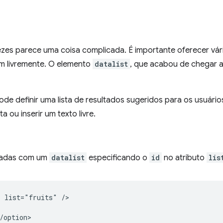
ezes parece uma coisa complicada. É importante oferecer vár
em livremente. O elemento
datalist
, que acabou de chegar 
pode definir uma lista de resultados sugeridos para os usuár
a ou inserir um texto livre.
eadas com um
datalist
especificando o
id
no atributo
lis
 list="fruits" />

/option>
