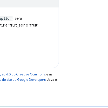
option
, será
a "fruit_sel" e "fruit"
uição 4.0 do Creative Commons
, e as
as do site do Google Developers
. Java é