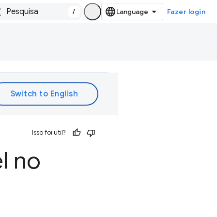
/
Fazer login
Isso foi útil?
l no