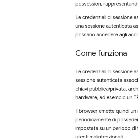
possession, rappresentando q
Le credenziali di sessione a
una sessione autenticata ass
possano accedere agli accou
Come funziona
Le credenziali di sessione 
sessione autenticata associ
chiavi pubblica/privata, arc
hardware, ad esempio un TP
Il browser emette quindi un 
periodicamente di possedere
impostata su un periodo di 
utenti malintenzionati.