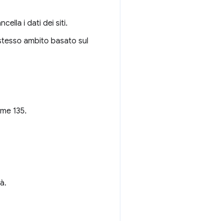
ella i dati dei siti.
o stesso ambito basato sul
ome 135.
tà.