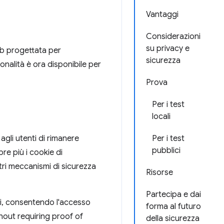
Vantaggi
Considerazioni
su privacy e
eb progettata per
sicurezza
onalità è ora disponibile per
Prova
Per i test
locali
gli utenti di rimanere
Per i test
pubblici
pre più i cookie di
ltri meccanismi di sicurezza
Risorse
Partecipa e dai
si, consentendo l'accesso
forma al futuro
hout requiring proof of
della sicurezza