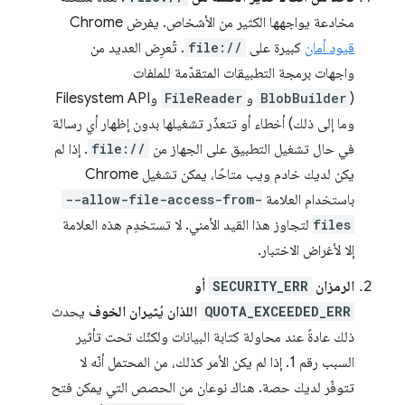
مخادعة يواجهها الكثير من الأشخاص. يفرض Chrome
قيود أمان
كبيرة على
file://
. تُعرِض العديد من
واجهات برمجة التطبيقات المتقدّمة للملفات
(
BlobBuilder
و
FileReader
وFilesystem API
وما إلى ذلك) أخطاء أو تتعذّر تشغيلها بدون إظهار أي رسالة
في حال تشغيل التطبيق على الجهاز من
file://
. إذا لم
يكن لديك خادم ويب متاحًا، يمكن تشغيل Chrome
باستخدام العلامة
--allow-file-access-from-
files
لتجاوز هذا القيد الأمني. لا تستخدِم هذه العلامة
إلا لأغراض الاختبار.
الرمزان
SECURITY_ERR
أو
QUOTA_EXCEEDED_ERR
اللذان يُثيران الخوف
يحدث
ذلك عادةً عند محاولة كتابة البيانات ولكنّك تحت تأثير
السبب رقم 1. إذا لم يكن الأمر كذلك، من المحتمل أنّه لا
تتوفّر لديك حصة. هناك نوعان من الحصص التي يمكن فتح