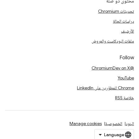
محتوى ذو صلة
تحديثات Chromium
دراسات الحالة
الأرشيف
ملفات البودكاست والعروض
Follow
@ChromiumDev on X
YouTube
Chrome للمطوّرين على LinkedIn
خلاصة RSS
البنود
الخصوصية
Manage cookies