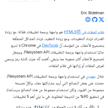
Eric Bidelman
نظام الملفات في HTML5
هو واجهة برمجة تطبيقات فعّالة. مع زيادة
القدرات تزداد التعقيدات. ومع زيادة التعقيد، تزداد المشاكل المتعلّقة
بتصحيح الأخطاء. من المؤسف أنّ
DevTools
في Chrome لا تتيح
حاليًا استخدام واجهة برمجة التطبيقات Filesystem API. ويجعل
تصحيح الأخطاء أكثر صعوبة مما ينبغي. أقصد أنّه عليك كتابة رمز برمجي
لعرض الملفات أو إزالتها في نظام الملفات.
خلال
جهودي
في استخدام واجهة برمجة التطبيقات Filesystem API،
حصلت على بعض النصائح التي أريد مشاركتها معك. ولكلّ نصيحة
مجموعة من القيود، ولكن استخدام مجموعة من هذه النصائح سيساعدك
في تحقيق 90% من النتيجة المطلوبة. في ما يلي أهم 5 تطبيقات:
تأكَّد من أنّك لا تدير الحملة من
file://
. هذه مشكلة