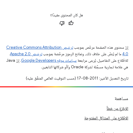
هل كان المحتوى مفيدًا؟
إنّ محتوى هذه الصفحة مرخّص بموجب
ترخيص Creative Commons Attribution
4.0‏
ما لم يُنصّ على خلاف ذلك، ونماذج الرموز مرخّصة بموجب
ترخيص Apache 2.0‏
.
للاطّلاع على التفاصيل، يُرجى مراجعة
سياسات موقع Google Developers‏
. إنّ Java
هي علامة تجارية مسجَّلة لشركة Oracle و/أو شركائها التابعين.
تاريخ التعديل الأخير: 2011-08-17 (حسب التوقيت العالمي المتفَّق عليه)
مساهمة
الإبلاغ عن خطأ
الاطّلاع على المشاكل المفتوحة