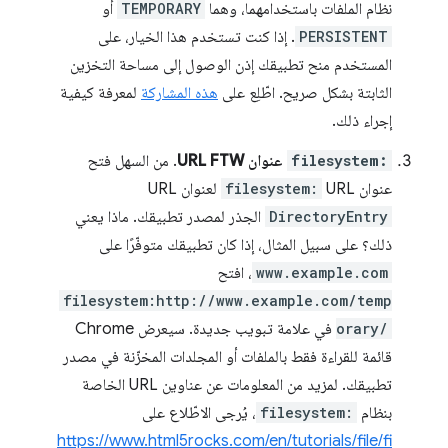
نظام الملفات باستخدامهما، وهما
TEMPORARY
أو
PERSISTENT
. إذا كنت تستخدم هذا الخيار، على
المستخدم منح تطبيقك إذن الوصول إلى مساحة التخزين
الثابتة بشكل صريح. اطّلِع على
هذه المشاركة
لمعرفة كيفية
إجراء ذلك.
filesystem:
عنوان URL FTW
. من السهل فتح
عنوان URL
filesystem:
لعنوان URL
DirectoryEntry
الجذر لمصدر تطبيقك. ماذا يعني
ذلك؟ على سبيل المثال، إذا كان تطبيقك متوفّرًا على
www.example.com
، افتح
filesystem:http://www.example.com/temp
orary/
في علامة تبويب جديدة. سيعرض Chrome
قائمة للقراءة فقط بالملفات أو المجلدات المخزّنة في مصدر
تطبيقك. لمزيد من المعلومات عن عناوين URL الخاصة
بنظام
filesystem:
، يُرجى الاطّلاع على
https://www.html5rocks.com/en/tutorials/file/fi