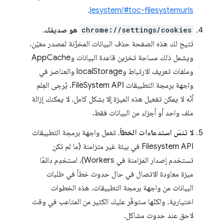
.
lesystem/#toc-filesystemurls
chrome://settings/cookies
هو صديقك
.
تتيح لك هذه الصفحة حذف البيانات المخزّنة لمصدر معيّن.
ويشمل ذلك مساحة تخزين قاعدة البيانات وAppCache
وملفات تعريف الارتباط وlocalStorage والعناصر في
واجهة برمجة التطبيقات FileSystem API. يُرجى العِلم
أنّه لا يمكن تفعيل هذه الميزة إلا بشكل كامل. لا يمكنك إزالة
ملف واحد أو أجزاء من البيانات فقط.
لا تنسَ استدعاءات الخطأ
. تعمل واجهة برمجة التطبيقات
Filesystem API في بيئة غير متزامنة (ما لم تكن
تستخدم إصدار المزامنة في Workers). استخدِم دائمًا
ميزة معاودة الاتصال في حال حدوث خطأ في طلبات
البيانات من واجهة برمجة التطبيقات. هذه الخطوات
اختيارية، ولكنّها ستوفّر عليك الكثير من المتاعب في وقت
لاحق عند حدوث مشاكل.