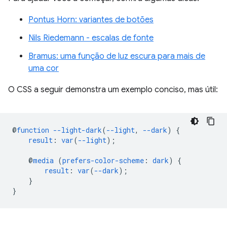
Pontus Horn: variantes de botões
Nils Riedemann - escalas de fonte
Bramus: uma função de luz escura para mais de
uma cor
O CSS a seguir demonstra um exemplo conciso, mas útil:
@
function
--light-dark
(
--light
,
--dark
)
{
result
:
var
(
--light
);
@
media
(
prefers-color-scheme
:
dark
)
{
result
:
var
(
--dark
);
}
}