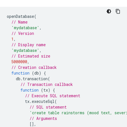
openDatabase
(
// Name
'mydatabase'
,
// Version
1
,
// Display name
'mydatabase'
,
// Estimated size
5000000
,
// Creation callback
function
(
db
)
{
db
.
transaction
(
// Transaction callback
function
(
tx
)
{
// Execute SQL statement
tx
.
executeSql
(
// SQL statement
'create table rainstorms (mood text, sever
// Arguments
[],