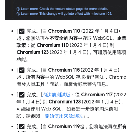
check_box
[
完成。]自
Chromium 110
(2022 年 1 月 4 日)
起，您無法再在
不安全的內容
中存取 WebSQL。
企業
政策
：從
Chromium 110
(2022 年 1 月 4 日) 到
Chromium 123
(2022 年 1 月 4 日)，可繼續使用這項
功能。
check_box
[
完成。]自
Chromium 115
(2022 年 1 月 4 日)
起，
所有內容
中的 WebSQL 存取權已淘汰，Chrome
開發人員工具「問題」面板會顯示警告訊息。
check_box
[
完成。]
淘汰前測試版
：從
Chromium 117
(2022
年 1 月 4 日) 到
Chromium 123
(2022 年 1 月 4 日)，
可繼續使用 Web SQL。如要進一步瞭解淘汰前測
試，請參閱「
開始使用來源測試
」。
check_box
[
完成。]自
Chromium 119
起，您將無法再在
所有