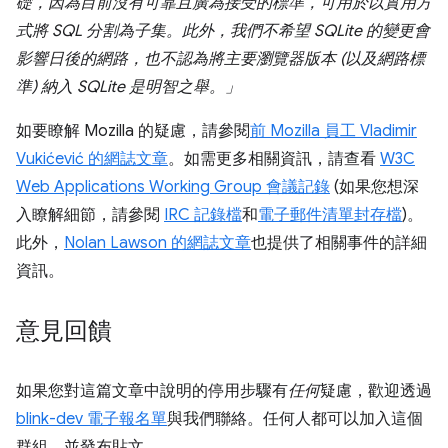
礎，因為目前沒有可靠且廣為接受的標準，可用於以實用方
式將 SQL 分割為子集。此外，我們不希望 SQLite 的變更會
影響日後的網路，也不認為將主要瀏覽器版本 (以及網路標
準) 納入 SQLite 是明智之舉。」
如要瞭解 Mozilla 的疑慮，請參閱
前 Mozilla 員工 Vladimir
Vukićević 的網誌文章
。如需更多相關資訊，請查看
W3C
Web Applications Working Group 會議記錄
(如果您想深
入瞭解細節，請參閱
IRC 記錄檔
和
電子郵件清單封存檔
)。
此外，
Nolan Lawson 的網誌文章
也提供了相關事件的詳細
資訊。
意見回饋
如果您對這篇文章中說明的停用步驟有
任何
疑慮，歡迎透過
blink-dev 電子報名單
與我們聯絡。任何人都可以加入這個
群組，並發布貼文。