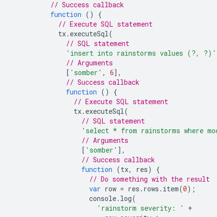
// Success callback
function
()
{
// Execute SQL statement
tx
.
executeSql
(
// SQL statement
'insert into rainstorms values (?, ?)'
// Arguments
[
'somber'
,
6
],
// Success callback
function
()
{
// Execute SQL statement
tx
.
executeSql
(
// SQL statement
'select * from rainstorms where mo
// Arguments
[
'somber'
],
// Success callback
function
(
tx
,
res
)
{
// Do something with the result
var
row
=
res
.
rows
.
item
(
0
);
console
.
log
(
'rainstorm severity: '
+