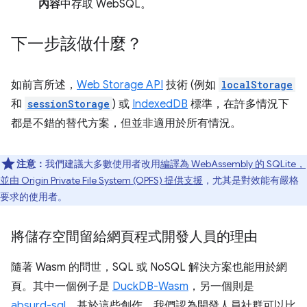
內容
中存取 WebSQL。
下一步該做什麼？
如前言所述，
Web Storage API
技術 (例如
localStorage
和
sessionStorage
) 或
IndexedDB
標準，在許多情況下
都是不錯的替代方案，但並非適用於所有情況。
注意：
我們建議大多數使用者改用
編譯為 WebAssembly 的 SQLite，
並由 Origin Private File System (OPFS) 提供支援
，尤其是對效能有嚴格
要求的使用者。
將儲存空間留給網頁程式開發人員的理由
隨著 Wasm 的問世，SQL 或 NoSQL 解決方案也能用於網
頁。其中一個例子是
DuckDB-Wasm
，另一個則是
absurd-sql
。基於這些創作，我們認為開發人員社群可以比