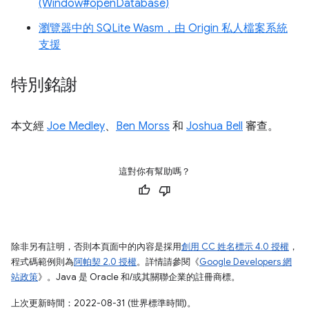
(Window#openDatabase)
瀏覽器中的 SQLite Wasm，由 Origin 私人檔案系統
支援
特別銘謝
本文經
Joe Medley
、
Ben Morss
和
Joshua Bell
審查。
這對你有幫助嗎？
除非另有註明，否則本頁面中的內容是採用
創用 CC 姓名標示 4.0 授權
，
程式碼範例則為
阿帕契 2.0 授權
。詳情請參閱《
Google Developers 網
站政策
》。Java 是 Oracle 和/或其關聯企業的註冊商標。
上次更新時間：2022-08-31 (世界標準時間)。