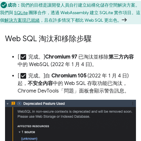
成功：
我們的目標是讓開發人員自行建立結構化儲存空間解決方案。
我們與
SQLite
團隊合作，透過 WebAssembly 建立 SQLite 實作項目。這
個
解決方案現已就緒
，且在許多情況下都比 Web SQL 更出色。
Web SQL 淘汰和移除步驟
check_box
[
完成。]
Chromium 97
已淘汰並移除
第三方內容
中的 WebSQL (2022 年 1 月 4 日)。
check_box
[
完成。]自
Chromium 105
(2022 年 1 月 4 日)
起，
不安全內容
中的 Web SQL 存取功能已淘汰，
Chrome DevTools「問題」面板會顯示警告訊息。