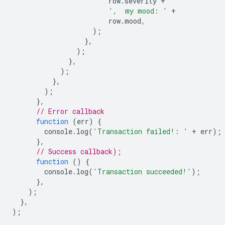
row
.
severity
+
',  my mood: '
+
row
.
mood
,
);
},
);
},
);
},
);
},
// Error callback
function
(
err
)
{
console
.
log
(
'Transaction failed!: '
+
err
);
},
// Success callback);
function
()
{
console
.
log
(
'Transaction succeeded!'
);
},
);
},
);