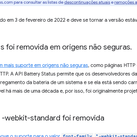
.com para consultar as listas de
descontinuações atuais
e
remoções a
o em 3 de fevereiro de 2022 e deve se tornar a versão estáv
us foi removida em origens não seguras
.
em mais suporte em origens não seguras
, como páginas HTTP 
TTP. A API Battery Status permite que os desenvolvedores d
arregamento da bateria de um sistema e se ela está sendo ca
el há mais de uma década e, por isso, foi originalmente proj
s -webkit-standard foi removida
ove o suporte para o valor
font-family
"-webkit-standa