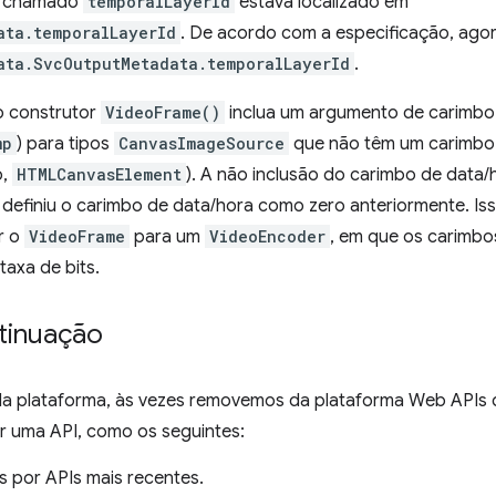
o chamado
temporalLayerId
estava localizado em
ata.temporalLayerId
. De acordo com a especificação, agor
ata.SvcOutputMetadata.temporalLayerId
.
o construtor
VideoFrame()
inclua um argumento de carimbo
mp
) para tipos
CanvasImageSource
que não têm um carimbo
o,
HTMLCanvasElement
). A não inclusão do carimbo de data/
definiu o carimbo de data/hora como zero anteriormente. Isso
r o
VideoFrame
para um
VideoEncoder
, em que os carimbo
taxa de bits.
ntinuação
 da plataforma, às vezes removemos da plataforma Web APIs 
r uma API, como os seguintes:
s por APIs mais recentes.