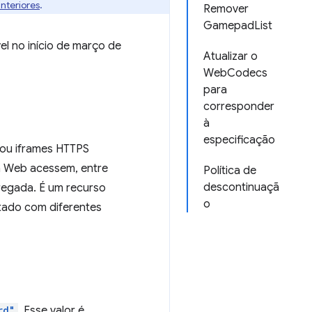
nteriores
.
Remover
GamepadList
el no início de março de
Atualizar o
WebCodecs
para
corresponder
à
especificação
ou iframes HTTPS
a Web acessem, entre
Política de
descontinuaçã
rregada. É um recurso
o
etado com diferentes
rd"
. Esse valor é