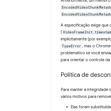
Anteriormente, um membr
EncodedVideoChunkMetad
EncodedVideoChunkMetad
A especificação exige que 
(
VideoFrameInit.timesta
implicitamente (por exempl
TypeError
, mas o Chrome 
problemático se você envia
para orientar o controle da 
Política de desco
Para manter a integridade
vários motivos para remove
Elas foram substituída