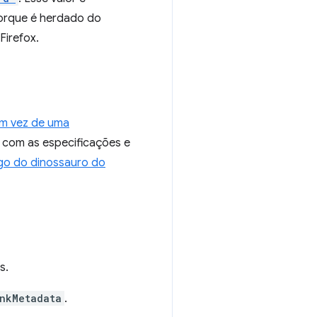
orque é herdado do
Firefox.
m vez de uma
 com as especificações e
go do dinossauro do
s.
nkMetadata
.