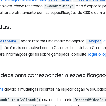
 palavra-chave reservada
"-webkit-body"
e só é exposto p
lhora o alinhamento com as especificações de CSS e com o 
d
List
Gamepads()
agora retorna uma matriz de objetos
Gamepad
e
t
não é mais compatível com o Chrome. Isso alinha o Chrome
ara informações gerais sobre gamepads, consulte
Jogar o jo
decs para corresponder à especificação
ns
devido a mudanças recentes na especificação WebCodec
hunkOutputCallback()
usa um dicionário
EncodedVideoChu