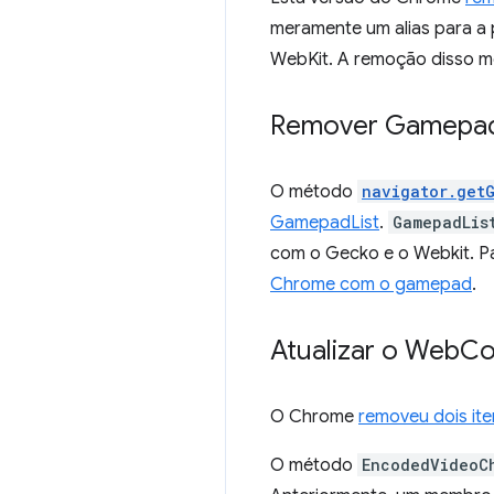
meramente um alias para a
WebKit. A remoção disso me
Remover Gamepa
O método
navigator.get
GamepadList
.
GamepadLis
com o Gecko e o Webkit. P
Chrome com o gamepad
.
Atualizar o Web
Co
O Chrome
removeu dois ite
O método
EncodedVideoC