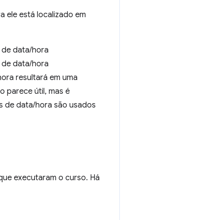
a ele está localizado em
 de data/hora
 de data/hora
hora resultará em uma
 parece útil, mas é
s de data/hora são usados
que executaram o curso. Há