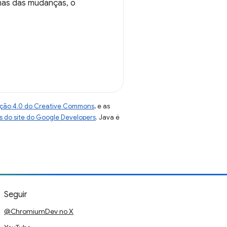
mas das mudanças, o
uição 4.0 do Creative Commons
, e as
as do site do Google Developers
. Java é
Seguir
@ChromiumDev no X