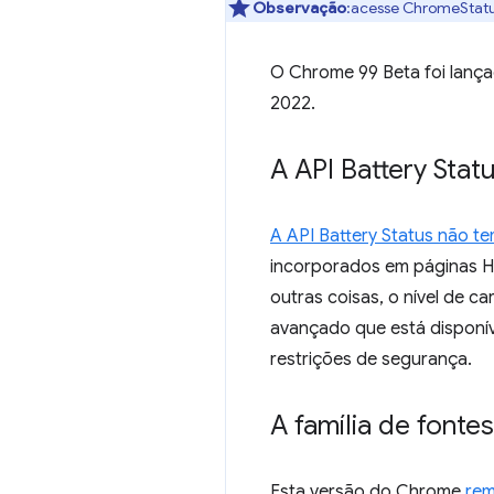
Observação
:acesse ChromeStatus
O Chrome 99 Beta foi lançad
2022.
A API Battery Stat
A API Battery Status não t
incorporados em páginas H
outras coisas, o nível de c
avançado que está disponív
restrições de segurança.
A família de fonte
Esta versão do Chrome
rem