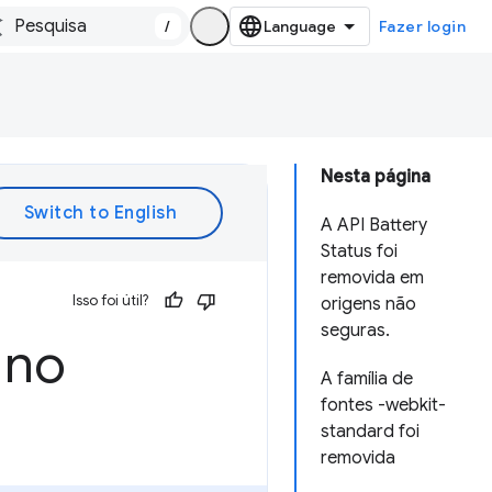
/
Fazer login
Nesta página
A API Battery
Status foi
removida em
Isso foi útil?
origens não
seguras.
 no
A família de
fontes -webkit-
standard foi
removida