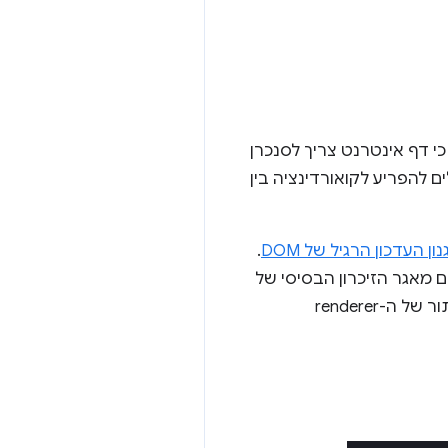
י דף אינטרנט צריך לסנכרן
זמני אחזור ארוכים מ-50 אלפיות שנייה עלולים להפריע לקואורדינציה בין
ון העדכון הרגיל של DOM
.
 מאגר הזיכרון הבסיסי של
הלוח נשלח ישירות לבקר המסך. כך אפשר למנוע את זמן האחזור שנגרם כתוצאה משימוש בתור של ה-renderer