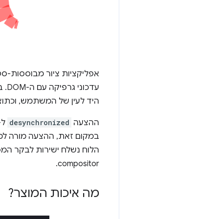
אפליקציות ציור מבוססות-סטי
היד לעין של המשתמש, וכתו
ההצעה
desynchronized
ל-
במקום זאת, ההצעה מורה למע
compositor.
מה איכות המוצר?