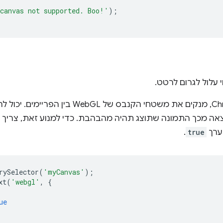
canvas not supported. Boo!'
);
 עלול לגרום לרטט.
חלק מהדפדפנים, כולל Chrome, מנקים את משטחי 
צאה מכך התמונה שתוצג תהיה מהבהבת. כדי למנוע זאת, צריך 
רך
true
.
rySelector
(
'myCanvas'
);
xt
(
'webgl'
,
{
ue