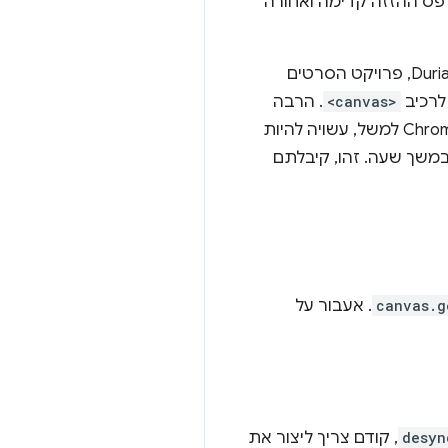
 פס ההזזה קדימה ואחורה
של Durian, פרויקט הסרטים
לרכיב
<canvas>
. הרבה
מכשירים יכולים לעשות זאת בלי קריעה, אבל במכשירים עם רינדור של מאגר קדמי, כמו ChromeOS למשל, עשויה להיות
 במשך שעה. זהו, קיבלתם
canvas.g
. אעבור על
desyn
, קודם צריך ליצור את