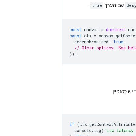
des
עם הערך
true
.
const
canvas
=
document
.
que
const
ctx
=
canvas
.
getConte
desynchronized
:
true
,
// Other options. See bel
});
יש מאפיין
if
(
ctx
.
getContextAttribute
console
.
log
(
'Low latency 