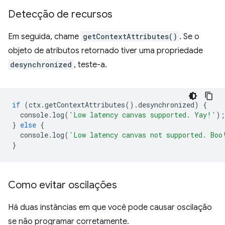
Detecção de recursos
Em seguida, chame
getContextAttributes()
. Se o
objeto de atributos retornado tiver uma propriedade
desynchronized
, teste-a.
if
(
ctx
.
getContextAttributes
().
desynchronized
)
{
console
.
log
(
'Low latency canvas supported. Yay!'
);
}
else
{
console
.
log
(
'Low latency canvas not supported. Boo
}
Como evitar oscilações
Há duas instâncias em que você pode causar oscilação
se não programar corretamente.