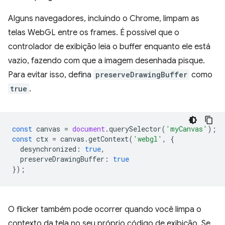
Alguns navegadores, incluindo o Chrome, limpam as
telas WebGL entre os frames. É possível que o
controlador de exibição leia o buffer enquanto ele está
vazio, fazendo com que a imagem desenhada pisque.
Para evitar isso, defina
preserveDrawingBuffer
como
true
.
const
canvas
=
document
.
querySelector
(
'myCanvas'
);
const
ctx
=
canvas
.
getContext
(
'webgl'
,
{
desynchronized
:
true
,
preserveDrawingBuffer
:
true
});
O flicker também pode ocorrer quando você limpa o
contexto da tela no seu próprio código de exibição. Se