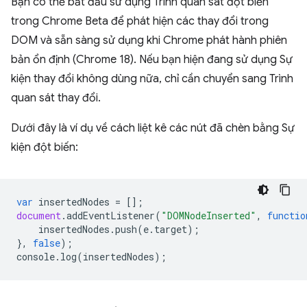
Bạn có thể bắt đầu sử dụng Trình quan sát đột biến
trong Chrome Beta để phát hiện các thay đổi trong
DOM và sẵn sàng sử dụng khi Chrome phát hành phiên
bản ổn định (Chrome 18). Nếu bạn hiện đang sử dụng Sự
kiện thay đổi không dùng nữa, chỉ cần chuyển sang Trình
quan sát thay đổi.
Dưới đây là ví dụ về cách liệt kê các nút đã chèn bằng Sự
kiện đột biến:
var
insertedNodes
=
[];
document
.
addEventListener
(
"DOMNodeInserted"
,
functio
insertedNodes
.
push
(
e
.
target
);
},
false
);
console
.
log
(
insertedNodes
);