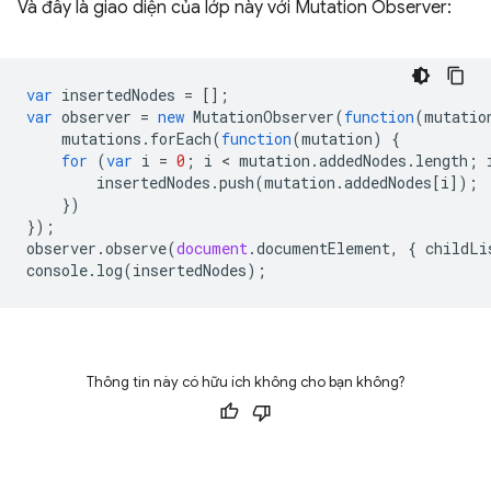
Và đây là giao diện của lớp này với Mutation Observer:
var
insertedNodes
=
[];
var
observer
=
new
MutationObserver
(
function
(
mutatio
mutations
.
forEach
(
function
(
mutation
)
{
for
(
var
i
=
0
;
i
 < 
mutation
.
addedNodes
.
length
;
insertedNodes
.
push
(
mutation
.
addedNodes
[
i
]);
})
});
observer
.
observe
(
document
.
documentElement
,
{
childLi
console
.
log
(
insertedNodes
);
Thông tin này có hữu ích không cho bạn không?