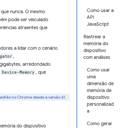
Como usar a
o que nunca. O mesmo
API
bém pode ser veiculado
JavaScript
eriências atraentes que
Rastrear a
memória do
ores a lidar com o cenário
dispositivo
gator
,
com análises
 gigabytes, arredondado
Como usar
,
Device-Memory
, que
uma
dimensão de
memória de
 padrão no Chrome desde a versão 61.
dispositivo
personalizad
a
Como gerar
emória do dispositivo