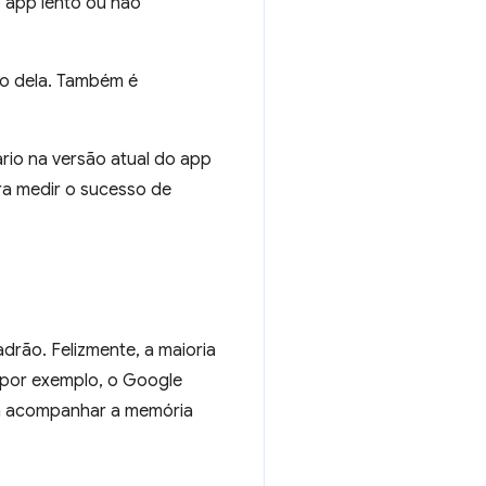
 app lento ou não
to dela. Também é
io na versão atual do app
ra medir o sucesso de
drão. Felizmente, a maioria
(por exemplo, o Google
ra acompanhar a memória