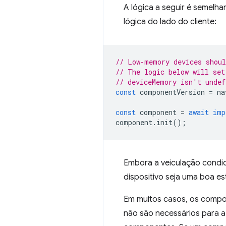
A lógica a seguir é semelha
lógica do lado do cliente:
// Low-memory devices shoul
// The logic below will set
// deviceMemory isn't undef
const
componentVersion
=
na
const
component
=
await
imp
component
.
init
();
Embora a veiculação condi
dispositivo seja uma boa e
Em muitos casos, os compon
não são necessários para a