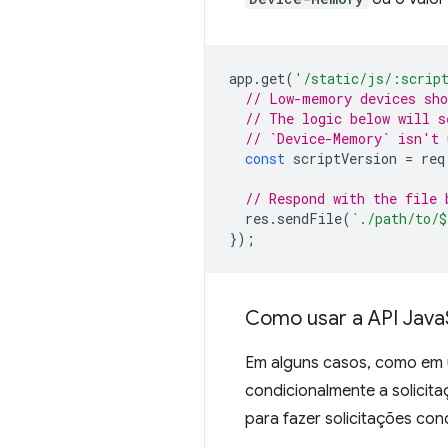
app
.
get
(
'/static/js/:scrip
// Low-memory devices sho
// The logic below will s
// `Device-Memory` isn't 
const
scriptVersion
=
req
// Respond with the file 
res
.
sendFile
(
`./path/to/
$
});
Como usar a API Java
Em alguns casos, como em u
condicionalmente a solicit
para fazer solicitações con