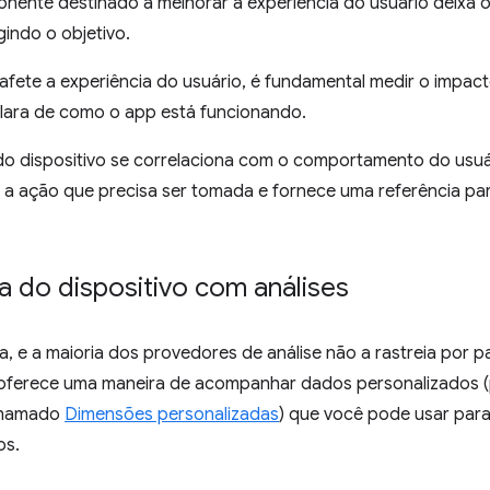
ente destinado a melhorar a experiência do usuário deixa o
gindo o objetivo.
fete a experiência do usuário, é fundamental medir o impac
clara de como o app está funcionando.
o dispositivo se correlaciona com o comportamento do usuár
or a ação que precisa ser tomada e fornece uma referência pa
a do dispositivo com análises
 e a maioria dos provedores de análise não a rastreia por pa
 oferece uma maneira de acompanhar dados personalizados 
 chamado
Dimensões personalizadas
) que você pode usar pa
os.