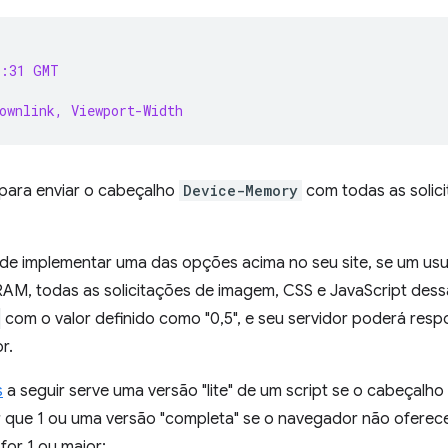
4:31 GMT
ownlink, Viewport-Width
para enviar o cabeçalho
Device-Memory
com todas as solic
 de implementar uma das opções acima no seu site, se um us
AM, todas as solicitações de imagem, CSS e JavaScript dessa
com o valor definido como "0,5", e seu servidor poderá resp
r.
s
a seguir serve uma versão "lite" de um script se o cabeçalho
or que 1 ou uma versão "completa" se o navegador não oferec
for 1 ou maior: