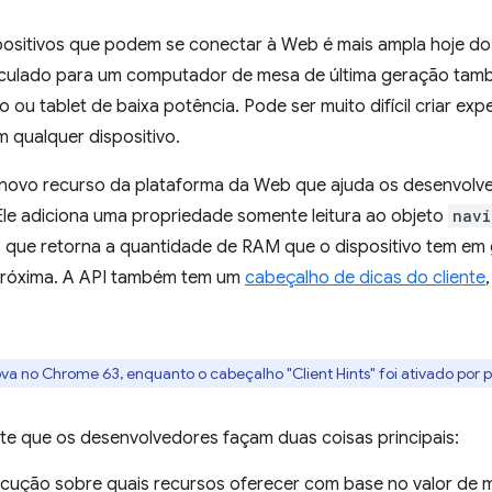
positivos que podem se conectar à Web é mais ampla hoje d
eiculado para um computador de mesa de última geração tam
 ou tablet de baixa potência. Pode ser muito difícil criar exp
 qualquer dispositivo.
novo recurso da plataforma da Web que ajuda os desenvolved
Ele adiciona uma propriedade somente leitura ao objeto
navi
, que retorna a quantidade de RAM que o dispositivo tem em
 próxima. A API também tem um
cabeçalho de dicas do cliente
nova no Chrome 63, enquanto o cabeçalho "Client Hints" foi ativado por
e que os desenvolvedores façam duas coisas principais:
cução sobre quais recursos oferecer com base no valor de m