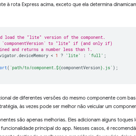
nte à rota Express acima, exceto que ela determina dinamica
d load the "lite" version of the component.
 `componentVersion` to "lite" if (and only if)
ined and returns a number less than 1.
vigator
.
deviceMemory
 < 
1
?
'lite'
:
'full'
;
ort
(
`path/to/component.
${
componentVersion
}
.js`
);
cional de diferentes versões do mesmo componente com bas
stratégia, às vezes pode ser melhor não veicular um compone
entes são apenas melhorias. Eles adicionam alguns toques le
 funcionalidade principal do app. Nesses casos, é recomendá