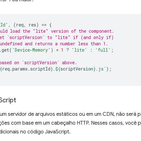
tId'
,
(
req
,
res
)
=
>
{
uld load the "lite" version of the component.
et `scriptVersion` to "lite" if (and only if)
undefined and returns a number less than 1.
.
get
(
'Device-Memory'
)
 < 
1
?
'lite'
:
'full'
;
based on `scriptVersion` above.
{
req
.
params
.
scriptId
}
.
${
scriptVersion
}
.js`
);
Script
m servidor de arquivos estáticos ou em um CDN, não será p
ações com base em um cabeçalho HTTP. Nesses casos, você p
dicionais no código JavaScript.