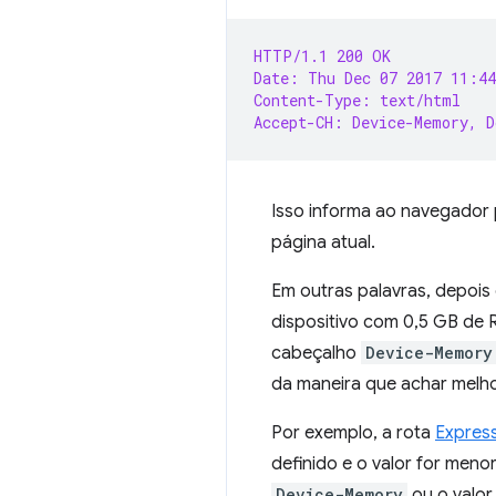
HTTP/1.1 200 OK
Date: Thu Dec 07 2017 11:4
Content-Type: text/html
Accept-CH: Device-Memory, D
Isso informa ao navegador 
página atual.
Em outras palavras, depois
dispositivo com 0,5 GB de R
cabeçalho
Device-Memory
da maneira que achar melho
Por exemplo, a rota
Expres
definido e o valor for men
Device-Memory
ou o valor 