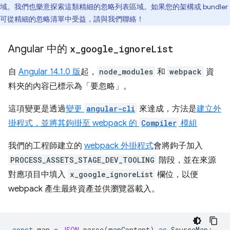
域。我們也樂意探索這類精細的忽略列表區域。如果您的架構或 bundler
可從精細的忽略清單中受益，請與我們聯絡！
Angular 中的
x
_
google
_
ignore
List
自
Angular 14.1.0 版
起，
node_modules
和
webpack
資
料夾的內容已標示為「要忽略」
。
這項變更是透過
變更
angular-cli
來達成，方法是
建立外
掛程式，並將其鉤掛至 webpack 的
Compiler
模組
我們的工程師建立的
webpack 外掛程式
會將鉤子加入
PROCESS_ASSETS_STAGE_DEV_TOOLING
階段，並在來源
對應項目中填入
x_google_ignoreList
欄位，以便
webpack 產生最終資產並供瀏覽器載入。
const
map
=
JSON
.
parse
(
mapContent
)
as
SourceMap
;