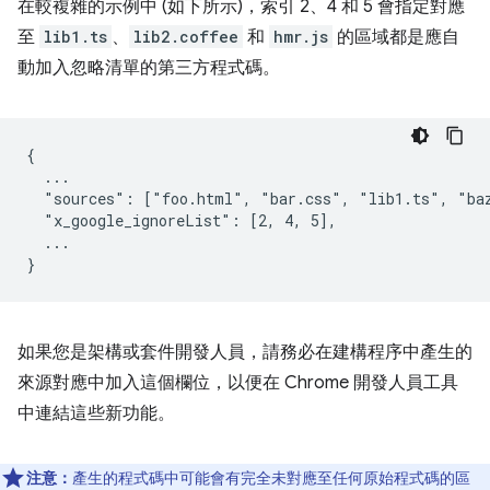
在較複雜的示例中 (如下所示)，索引 2、4 和 5 會指定對應
至
lib1.ts
、
lib2.coffee
和
hmr.js
的區域都是應自
動加入忽略清單的第三方程式碼。
{

  ...

  "sources": ["foo.html", "bar.css", "lib1.ts", "baz
  "x_google_ignoreList": [2, 4, 5],

  ...

如果您是架構或套件開發人員，請務必在建構程序中產生的
來源對應中加入這個欄位，以便在 Chrome 開發人員工具
中連結這些新功能。
注意：
產生的程式碼中可能會有完全未對應至任何原始程式碼的區