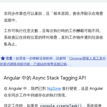
非同步作業也可以巢狀，且「根本原因」會依序顯示在堆疊
追蹤中。
工作可執行任意次數，且每次執行時的工作酬載可能不同。
系統會記住排程位置的呼叫堆疊，直到工作物件遭到垃圾收
集為止。
注意：
如需進一步瞭解這個範例，請參閱「
Chrome 開發人員工具中
的新式網路偵錯功能：已連結的堆疊追蹤記錄
」。
Angular 中的 Async Stack Tagging API
在 Angular 中，我們已對
NgZone
進行變更，這是 Angular
在非同步工作中持續存在的執行情境。
排定工作時，如果有
console.createTask()
，系統就會