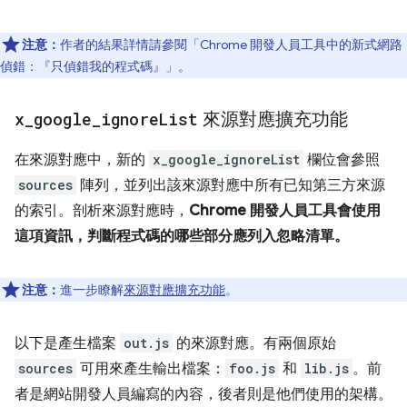
注意：
作者的結果詳情請參閱「Chrome 開發人員工具中的新式網路
偵錯：『只偵錯我的程式碼』」
。
x
_
google
_
ignore
List
來源對應擴充功能
在來源對應中，新的
x_google_ignoreList
欄位會參照
sources
陣列，並列出該來源對應中所有已知第三方來源
的索引。剖析來源對應時，
Chrome 開發人員工具會使用
這項資訊，判斷程式碼的哪些部分應列入忽略清單。
注意：
進一步瞭解
來源對應擴充功能
。
以下是產生檔案
out.js
的來源對應。有兩個原始
sources
可用來產生輸出檔案：
foo.js
和
lib.js
。前
者是網站開發人員編寫的內容，後者則是他們使用的架構。