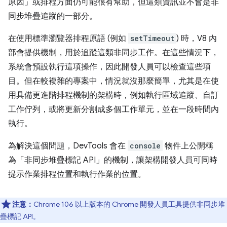
原因」或排程方面仍可能很有幫助，但這類資訊並不會是非
同步堆疊追蹤的一部分。
在使用標準瀏覽器排程原語 (例如
setTimeout
) 時，V8 內
部會提供機制，用於追蹤這類非同步工作。在這些情況下，
系統會預設執行這項操作，因此開發人員可以檢查這些項
目。但在較複雜的專案中，情況就沒那麼簡單，尤其是在使
用具備更進階排程機制的架構時，例如執行區域追蹤、自訂
工作佇列，或將更新分割成多個工作單元，並在一段時間內
執行。
為解決這個問題，DevTools 會在
console
物件上公開稱
為「非同步堆疊標記 API」的機制，讓架構開發人員可同時
提示作業排程位置和執行作業的位置。
注意：
Chrome 106 以上版本的 Chrome 開發人員工具提供非同步堆
疊標記 API。