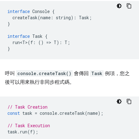
interface
Console
{
createTask
(
name
:
string
)
:
Task
;
}
interface
Task
{
run<T>
(
f
:
()
=
>
T
)
:
T
;
}
呼叫
console.createTask()
會傳回
Task
例項，您之
後可以用來執行非同步程式碼。
// Task Creation
const
task
=
console
.
createTask
(
name
);
// Task Execution
task
.
run
(
f
);