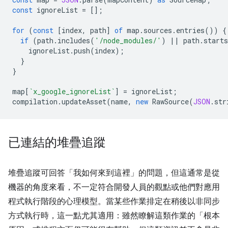
const
ignoreList
=
[];
for
(
const
[
index
,
path
]
of
map
.
sources
.
entries
())
{
if
(
path
.
includes
(
'/node_modules/'
)
||
path
.
starts
ignoreList
.
push
(
index
);
}
}
map
[
`x_google_ignoreList`
]
=
ignoreList
;
compilation
.
updateAsset
(
name
,
new
RawSource
(
JSON
.
str
已連結的堆疊追蹤
堆疊追蹤可回答「我如何來到這裡」
的問題，但這通常是從
機器的角度來看，不一定符合開發人員的觀點或他們對應用
程式執行階段的心理模型。當某些作業排定在稍後以非同步
方式執行時，這一點尤其適用：雖然瞭解這類作業的「根本