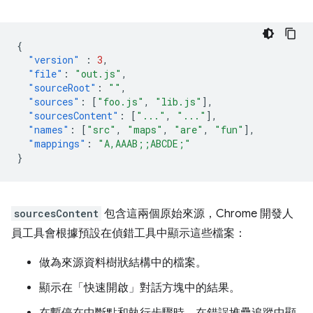
{
"version"
:
3
,
"file"
:
"out.js"
,
"sourceRoot"
:
""
,
"sources"
:
[
"foo.js"
,
"lib.js"
],
"sourcesContent"
:
[
"..."
,
"..."
],
"names"
:
[
"src"
,
"maps"
,
"are"
,
"fun"
],
"mappings"
:
"A,AAAB;;ABCDE;"
}
sourcesContent
包含這兩個原始來源，Chrome 開發人
員工具會根據預設在偵錯工具中顯示這些檔案：
做為來源資料樹狀結構中的檔案。
顯示在「快速開啟」對話方塊中的結果。
在暫停在中斷點和執行步驟時，在錯誤堆疊追蹤中顯