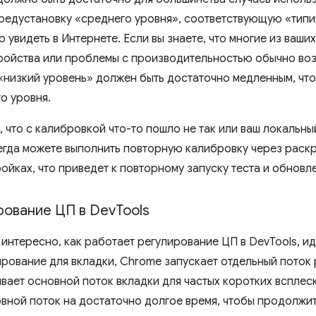
редустановку «среднего уровня», соответствующую «тип
 увидеть в Интернете. Если вы знаете, что многие из ваш
ойства или проблемы с производительностью обычно воз
«низкий уровень» должен быть достаточно медленным, чт
о уровня.
, что с калибровкой что-то пошло не так или ваш локальн
сегда можете выполнить повторную калибровку через рас
ройках, что приведет к повторному запуску теста и обнов
рование ЦП в Dev
Tools
 интересно, как работает регулирование ЦП в DevTools, и
ирование для вкладки, Chrome запускает отдельный поток
вает основной поток вкладки для частых коротких всплеско
вной поток на достаточно долгое время, чтобы продолж