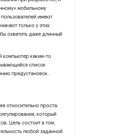
ичному» мобильному
их пользователей имеют
никают только у этих
обы охватить даже длинный
ый компьютер каким-то
крывающийся список
лению предустановок.
дея относительно проста.
 регулирования, который
в. Цель состоит в том,
ительность любой заданной