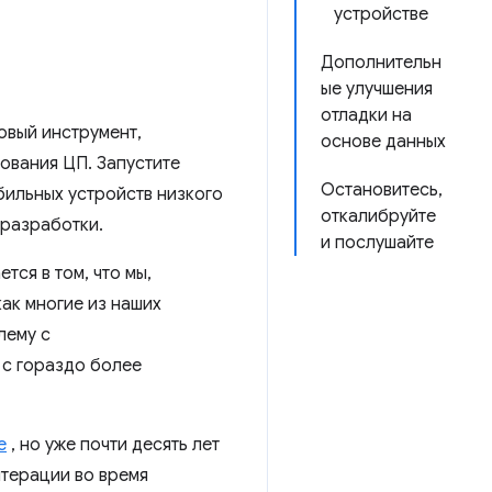
устройстве
Дополнительн
ые улучшения
отладки на
овый инструмент,
основе данных
ования ЦП. Запустите
Остановитесь,
бильных устройств низкого
откалибруйте
 разработки.
и послушайте
ся в том, что мы,
как многие из наших
лему с
 с гораздо более
е
, но уже почти десять лет
итерации во время