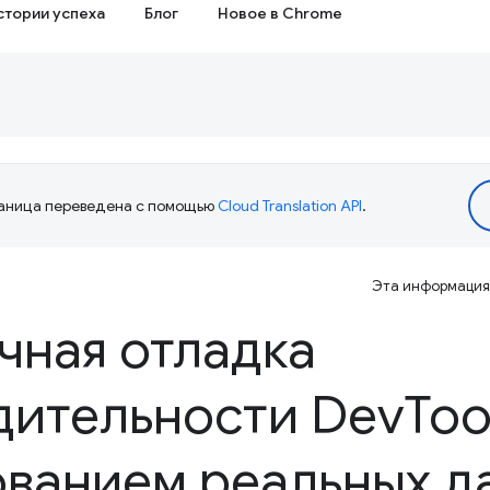
стории успеха
Блог
Новое в Chrome
аница переведена с помощью
Cloud Translation API
.
Эта информация 
чная отладка
дительности Dev
Too
ованием реальных д