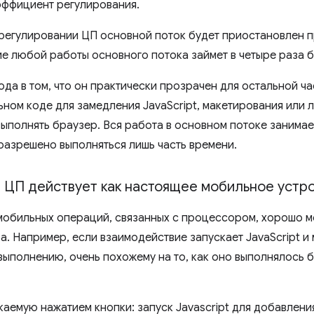
эффициент регулирования.
регулировании ЦП основной поток будет приостановлен п
ие любой работы основного потока займет в четыре раза 
да в том, что он практически прозрачен для остальной ча
ном коде для замедления JavaScript, макетирования или 
ыполнять браузер. Вся работа в основном потоке занимае
разрешено выполняться лишь часть времени.
 ЦП действует как настоящее мобильное устр
ы мобильных операций, связанных с процессором, хорошо
. Например, если взаимодействие запускает JavaScript и 
выполнению, очень похожему на то, как оно выполнялось 
каемую нажатием кнопки: запуск Javascript для добавлени