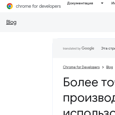
Документация
И
Blog
Эта стр
Chrome for Developers
Blog
Более то
произво
использ