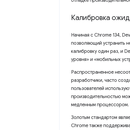
отладке производительнос
Калибровка ожид
Начиная с Chrome 134, De
позволяющий устранить н
калибровку один раз, и D
уровня» и «мобильных уст
Распространенное несоотв
разработчики, часто созда
пользователей использую
производительностью може
медленным процессором.
Золотым стандартом явля
Chrome также поддержив