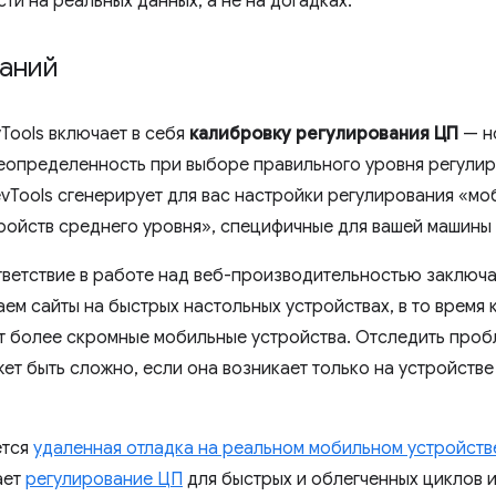
ти на реальных данных, а не на догадках.
аний
vTools включает в себя
калибровку регулирования ЦП
— н
еопределенность при выборе правильного уровня регулир
evTools сгенерирует для вас настройки регулирования «мо
ройств среднего уровня», специфичные для вашей машины
етствие в работе над веб-производительностью заключает
ем сайты на быстрых настольных устройствах, в то время 
т более скромные мобильные устройства. Отследить проб
т быть сложно, если она возникает только на устройстве
ется
удаленная отладка на реальном мобильном устройств
ает
регулирование ЦП
для быстрых и облегченных циклов 