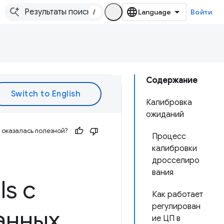
/
Войти
Содержание
Калибровка
ожиданий
оказалась полезной?
Процесс
калибровки
дросселиро
вания
ls с
Как работает
регулирован
анных
.
ие ЦП в