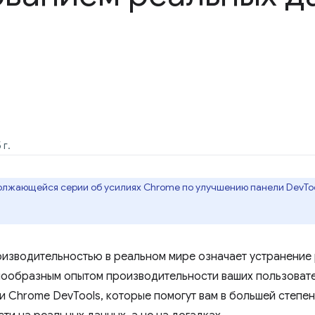
 г.
олжающейся серии об усилиях Chrome по улучшению панели DevToo
оизводительностью в реальном мире означает устранение
ообразным опытом производительности ваших пользовател
 Chrome DevTools, которые помогут вам в большей степе