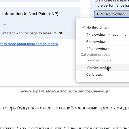
Запись экрана запуска процесса регулирования ЦП
теперь будут заполнены откалиброванными пресетами для
должно быть достаточно для большинства случаев использ