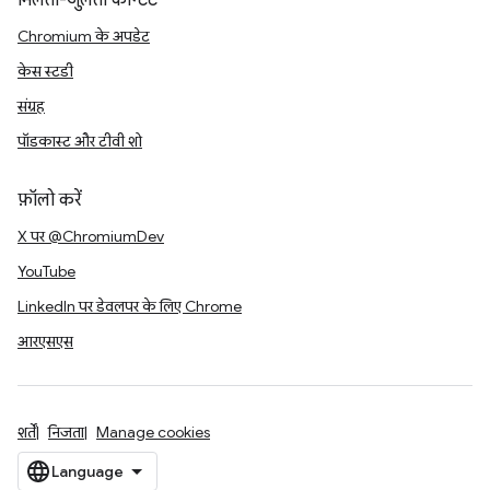
मिलता-जुलता कॉन्टेंट
Chromium के अपडेट
केस स्टडी
संग्रह
पॉडकास्ट और टीवी शो
फ़ॉलो करें
X पर @ChromiumDev
YouTube
LinkedIn पर डेवलपर के लिए Chrome
आरएसएस
शर्तें
निजता
Manage cookies