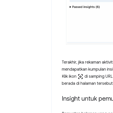
Terakhir, jika rekaman akt
mendapatkan kumpulan insigh
center_focus_weak
Klik ikon
di samping URL 
berada di halaman tersebut
Insight untuk pem