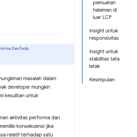
pemuatan
halaman di
luar LCP
Insight untuk
responsivitas
rforma DevTools
Insight untuk
stabilitas tata
letak
emungkinan masalah dalam
Kesimpulan
yak developer mungkin
i kesulitan untuk
man aktivitas performa dan
miliki konsekuensi: jika
sa relatif terhadap satu