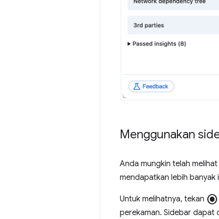
Menggunakan sideb
Anda mungkin telah melihat
mendapatkan lebih banyak ins
radio_button_checked
Untuk melihatnya, tekan
perekaman. Sidebar dapat di