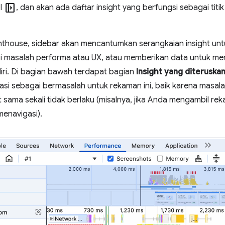
left_panel_open
ol
, dan akan ada daftar insight yang berfungsi sebagai titik 
hthouse, sidebar akan mencantumkan serangkaian insight unt
si masalah performa atau UX, atau memberikan data untuk m
ri. Di bagian bawah terdapat bagian
Insight yang diteruska
fikasi sebagai bermasalah untuk rekaman ini, baik karena masal
ut sama sekali tidak berlaku (misalnya, jika Anda mengambil rek
enavigasi).