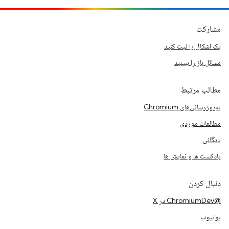
مشارکت
یک اشکال را ثبت کنید
مسائل باز را ببینید
مطالب مرتبط
به‌روزرسانی‌های Chromium
مطالعات موردی
بایگانی
پادکست ها و نمایش ها
دنبال کردن
@ChromiumDev در X
یوتیوب