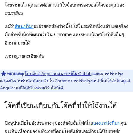
โดยรวมแล้ว คุณอาจต้องการแก้ไขข้อบกพร่องของโค้ดของคุณเอง
ขณะเขียน
แม้ว่า
สําเนาที่มา
จะช่วยลดช่องว่างนี้ไปได้ในระดับหนึ่งแล้ว แต่เครื่อง
มือสําหรับนักพัฒนาเว็บใน Chrome และระบบนิเวศยังทําสิ่งอื่นๆ
อีกมากมายได้
เรามาดูรายละเอียดกัน
หมายเหตุ:
โปรเจ็กต์ Angular ตัวอย่างนี้ใน GitHub
แสดงการปรับปรุง
เครื่องมือสําหรับนักพัฒนาเว็บใน Chrome การปรับปรุงเหล่านี้ไม่ได้จำกัดอยู่แค่
Angular แต่
ใช้ได้กับเฟรมเวิร์กใดก็ได้
โค้ดที่เขียนเทียบกับโค้ดที่ทําให้ใช้งานได้
ปัจจุบันเมื่อไปยังส่วนต่างๆ ของลําดับชั้นไฟล์ใน
แผงแหล่งที่มา
คุณ
จะเห็นเนื้อหาของ
แพ็กเกจ
ที่คอมไพล์แล้วและมักจะได้รับการย่อ