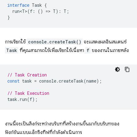
interface
Task
{
run<T>
(
f
:
()
=
>
T
)
:
T
;
}
การเรียกใช้
console.createTask()
จะแสดงผลอินสแตนซ์
Task
ที่คุณสามารถใช้เพื่อเรียกใช้เนื้อหา
f
ของงานในภายหลัง
// Task Creation
const
task
=
console
.
createTask
(
name
);
// Task Execution
task
.
run
(
f
);
งานนี้จะเป็นลิงก์ระหว่างบริบทที่สร้างงานขึ้นมากับบริบทของ
ฟังก์ชันแบบแอ็กซิงทีฟที่กำลังดำเนินการ