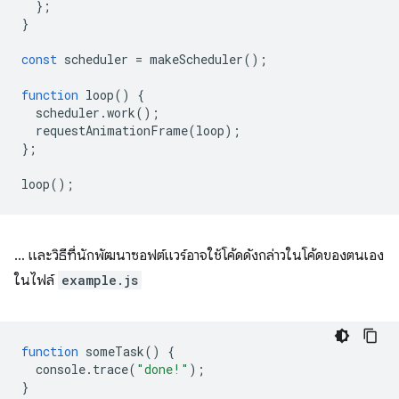
};
}
const
scheduler
=
makeScheduler
();
function
loop
()
{
scheduler
.
work
();
requestAnimationFrame
(
loop
);
};
loop
();
… และวิธีที่นักพัฒนาซอฟต์แวร์อาจใช้โค้ดดังกล่าวในโค้ดของตนเอง
ในไฟล์
example.js
function
someTask
()
{
console
.
trace
(
"done!"
);
}