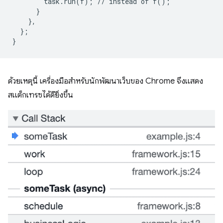
task
.
run
(
f
);
//
instead
of
f
();
}
},
};
}
ด้วยเหตุนี้ เครื่องมือสำหรับนักพัฒนาเว็บของ Chrome จึงแสดง
สแต็กเทรซได้ดียิ่งขึ้น