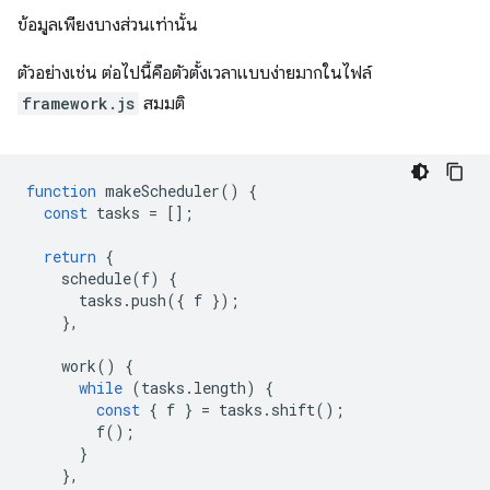
ข้อมูลเพียงบางส่วนเท่านั้น
ตัวอย่างเช่น ต่อไปนี้คือตัวตั้งเวลาแบบง่ายมากในไฟล์
framework.js
สมมติ
function
makeScheduler
()
{
const
tasks
=
[];
return
{
schedule
(
f
)
{
tasks
.
push
({
f
});
},
work
()
{
while
(
tasks
.
length
)
{
const
{
f
}
=
tasks
.
shift
();
f
();
}
},