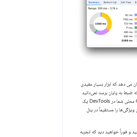
 عملکرد در DevTools یک جدول زمانی دقیق از درخواست های شبکه و فعالیت CPU را نشان می دهد که ابزار بسیار مفیدی
ه ضبط به پایان برسد نمی‌دانید
آموختیم، دسترسی به عملکرد Core Web Vitals محلی شما در DevTools یک
 ویژگی‌ها را مستقیماً در پنل
های Core Web Vitals شما در پانل عملکرد موجود است. پانل Performance را باز کنید و فوراً خواهید دید که تجربه