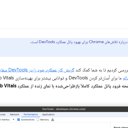
د پانل عملکرد DevTools است.
ررسی کردیم تا به شما کمک کند
گردش کار عملکرد خود را در DevTools سفارشی کنید
له
 فرود پانل عملکرد کاملاً بازطراحی‌شده با نمای زنده از عملکرد Core Web Vitals محلی شما