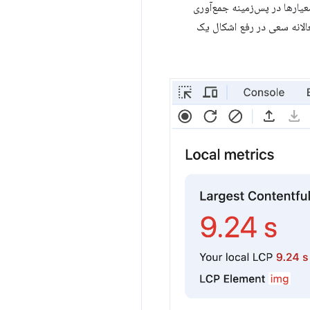
ازی به ضبط نیست. در واقع، شما حتی نیازی به باز کردن DevTools ندارید. معیارها در پس‌زمینه جمع‌آوری
الانه سعی در رفع اشکال یک