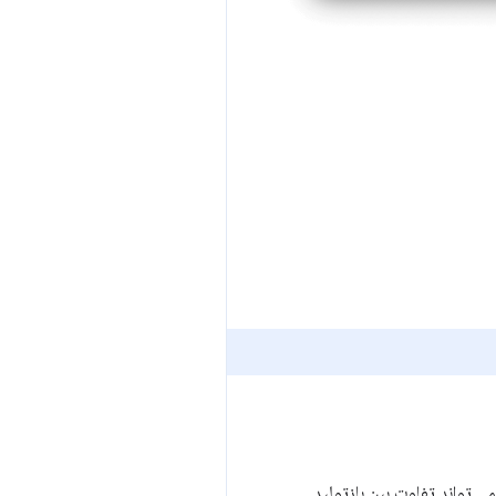
د تجربه محلی شما، بخش مهمی از هر گردش کار اشکال‌زدایی Core Web Vitals است. می تواند تفاوت بین بازتولید