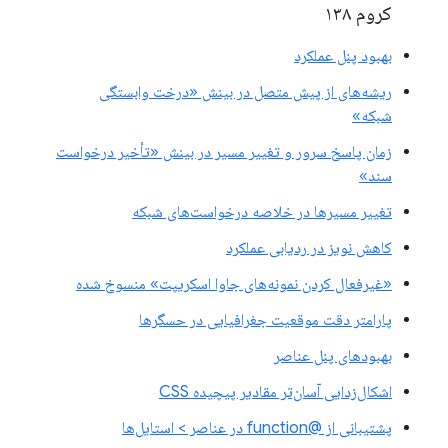
کروم ۱۳۸
بهبود پنل عملکرد
ریشه‌های از پیش متصل در بینش «درخت وابستگی
شبکه»
زمان پاسخ سرور و تغییر مسیر در بینش «تأخیر درخواست
سند»
تغییر مسیرها در خلاصه درخواست‌های شبکه
کاهش نویز در ردیابی عملکرد
«غیرفعال کردن نمونه‌های جاوا اسکریپت» منسوخ شده
پارامتر دقت موقعیت جغرافیایی در حسگرها
بهبودهای پنل عناصر
اشکال‌زدایی آسان‌تر مقادیر پیچیده CSS
پشتیبانی از @function در عناصر > استایل‌ها