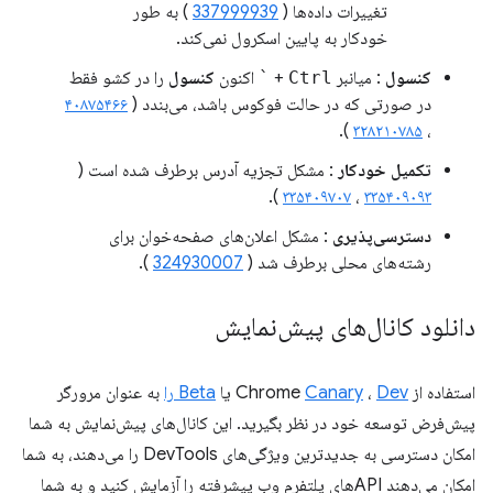
تغییرات داده‌ها (
337999939
) به طور
خودکار به پایین اسکرول نمی‌کند.
کنسول
: میانبر
Ctrl
+
`
اکنون
کنسول
را در کشو فقط
در صورتی که در حالت فوکوس باشد، می‌بندد (
۴۰۸۷۵۴۶۶
).
۳۲۸۲۱۰۷۸۵
،
تکمیل خودکار
: مشکل تجزیه آدرس برطرف شده است (
).
۳۳۵۴۰۹۷۰۷
،
۳۳۵۴۰۹۰۹۳
دسترسی‌پذیری
: مشکل اعلان‌های صفحه‌خوان برای
رشته‌های محلی برطرف شد (
324930007
).
دانلود کانال‌های پیش‌نمایش
استفاده از Chrome
Dev
،
Canary
یا
Beta را
به عنوان مرورگر
پیش‌فرض توسعه خود در نظر بگیرید. این کانال‌های پیش‌نمایش به شما
امکان دسترسی به جدیدترین ویژگی‌های DevTools را می‌دهند، به شما
امکان می‌دهند APIهای پلتفرم وب پیشرفته را آزمایش کنید و به شما