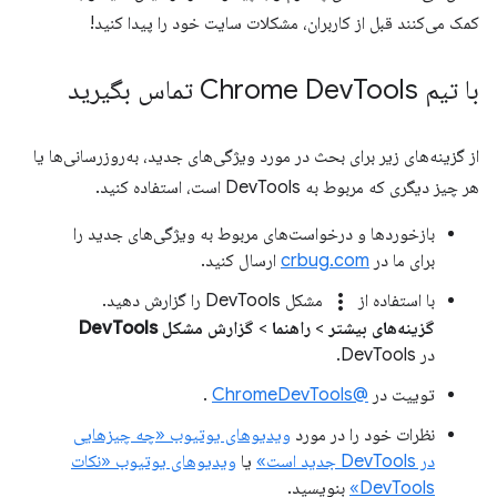
کمک می‌کنند قبل از کاربران، مشکلات سایت خود را پیدا کنید!
با تیم Chrome Dev
Tools تماس بگیرید
از گزینه‌های زیر برای بحث در مورد ویژگی‌های جدید، به‌روزرسانی‌ها یا
هر چیز دیگری که مربوط به DevTools است، استفاده کنید.
بازخوردها و درخواست‌های مربوط به ویژگی‌های جدید را
برای ما در
crbug.com
ارسال کنید.
more_vert
با استفاده از
مشکل DevTools را گزارش دهید.
گزینه‌های بیشتر
>
راهنما
>
گزارش مشکل DevTools
در DevTools.
توییت در
@ChromeDevTools
.
نظرات خود را در مورد
ویدیوهای یوتیوب «چه چیزهایی
در DevTools جدید است»
یا
ویدیوهای یوتیوب «نکات
DevTools»
بنویسید.