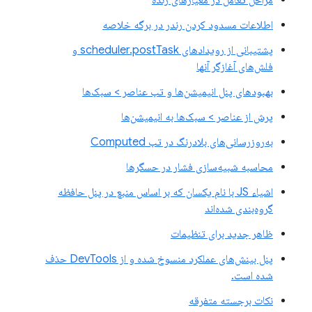
مراحل تعامل در معیارهای زنده
اطلاعات مسدود کردن رندر در برگه خلاصه
پشتیبانی از رویدادهای scheduler.postTask و
فلش‌های آغازگر آنها
بهبودهای پنل انیمیشن‌ها و تب عناصر > سبک‌ها
پرش از عناصر > سبک‌ها به انیمیشن‌ها
به‌روزرسانی‌های بلادرنگ در تب Computed
محاسبه شبیه‌سازی فشار در حسگرها
اشیاء JS با نام یکسان که بر اساس منبع در پنل حافظه
گروه‌بندی شده‌اند
ظاهر جدید برای تنظیمات
پنل بینش‌های عملکرد منسوخ شده و از DevTools حذف
شده است.
نکات برجسته متفرقه