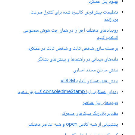
بهبود پنل عملکرد
تنظیمات پیش‌فرض کالیبره شده برای کنترل سرعت
پردازنده
رویدادهای مختلف اجرا را در همان چت هوش مصنوعی
انتخاب کنید
برجسته‌سازی شخص ثالث و شخص ثالث در عملکرد
داده‌های میدانی در راهنماها و بینش‌های نشانگر
بینش جریان مجدد اجباری
بینش «بهینه‌سازی اندازه DOM»
ردیابی عملکرد را با console.timeStamp گسترش دهید
بهبودهای پنل عناصر
مقادیر بلادرنگ سبک‌های متحرک
پشتیبانی از شبه کلاس open و شبه عناصر مختلف