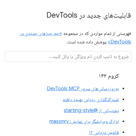
قابلیت‌های جدید در Dev
Tools
فهرستی از تمام مواردی که در مجموعه
«چه چیزهای جدیدی در
DevTools»
پوشش داده شده است.
کروم ۱۴۳
به‌روزرسانی‌های سرور DevTools MCP
اشتراک‌گذاری ردیابی بهبود یافته
پشتیبانی از @starting-style
ابزارک ویرایشگر برای نمایش: masonry
فانوس دریایی ۱۳