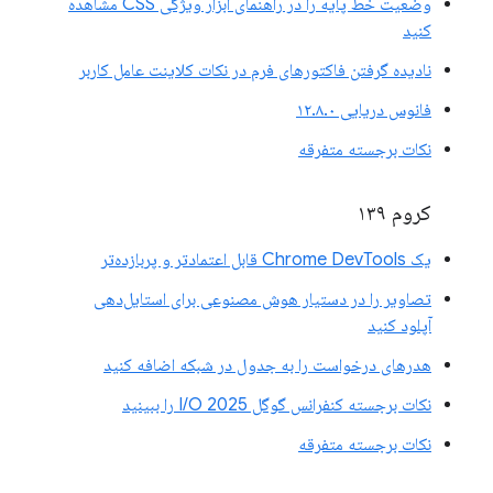
وضعیت خط پایه را در راهنمای ابزار ویژگی CSS مشاهده
کنید
نادیده گرفتن فاکتورهای فرم در نکات کلاینت عامل کاربر
فانوس دریایی ۱۲.۸.۰
نکات برجسته متفرقه
کروم ۱۳۹
یک Chrome DevTools قابل اعتمادتر و پربازده‌تر
تصاویر را در دستیار هوش مصنوعی برای استایل‌دهی
آپلود کنید
هدرهای درخواست را به جدول در شبکه اضافه کنید
نکات برجسته کنفرانس گوگل I/O 2025 را ببینید
نکات برجسته متفرقه