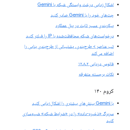
اشکال‌زدایی درخت وابستگی شبکه با Gemini
چت‌های خود را با Gemini صادر کنید
پیکربندی مسیر ثابت در پنل عملکرد
درخواست‌های شبکه محافظت‌شده با IP را فیلتر کنید
تب عناصر > طرح‌بندی، پشتیبانی از طرح‌بندی بنایی را
اضافه می‌کند
فانوس دریایی ۱۲.۸.۲
نکات برجسته متفرقه
کروم ۱۴۰
با Gemini بینش‌های بیشتری را اشکال‌زدایی کنید
سربرگ «ذخیره-داده» را در «شرایط شبکه» شبیه‌سازی
کنید