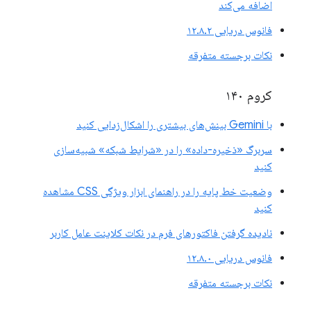
اضافه می‌کند
فانوس دریایی ۱۲.۸.۲
نکات برجسته متفرقه
کروم ۱۴۰
با Gemini بینش‌های بیشتری را اشکال‌زدایی کنید
سربرگ «ذخیره-داده» را در «شرایط شبکه» شبیه‌سازی
کنید
وضعیت خط پایه را در راهنمای ابزار ویژگی CSS مشاهده
کنید
نادیده گرفتن فاکتورهای فرم در نکات کلاینت عامل کاربر
فانوس دریایی ۱۲.۸.۰
نکات برجسته متفرقه