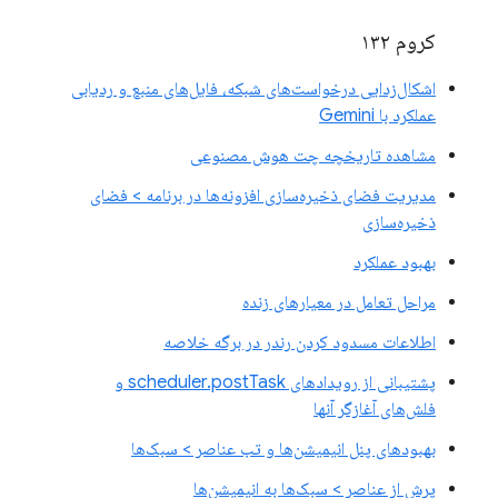
کروم ۱۳۲
اشکال‌زدایی درخواست‌های شبکه، فایل‌های منبع و ردیابی
عملکرد با Gemini
مشاهده تاریخچه چت هوش مصنوعی
مدیریت فضای ذخیره‌سازی افزونه‌ها در برنامه > فضای
ذخیره‌سازی
بهبود عملکرد
مراحل تعامل در معیارهای زنده
اطلاعات مسدود کردن رندر در برگه خلاصه
پشتیبانی از رویدادهای scheduler.postTask و
فلش‌های آغازگر آنها
بهبودهای پنل انیمیشن‌ها و تب عناصر > سبک‌ها
پرش از عناصر > سبک‌ها به انیمیشن‌ها