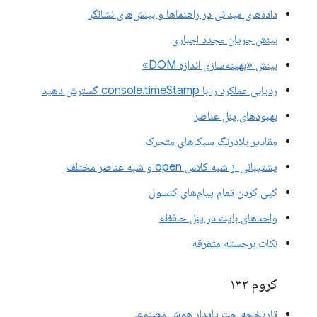
داده‌های میدانی در راهنماها و بینش‌های نشانگر
بینش جریان مجدد اجباری
بینش «بهینه‌سازی اندازه DOM»
ردیابی عملکرد را با console.timeStamp گسترش دهید
بهبودهای پنل عناصر
مقادیر بلادرنگ سبک‌های متحرک
پشتیبانی از شبه کلاس open و شبه عناصر مختلف
کپی کردن تمام پیام‌های کنسول
واحدهای بایت در پنل حافظه
نکات برجسته متفرقه
کروم ۱۳۳
تاریخچه چت پایدار هوش مصنوعی