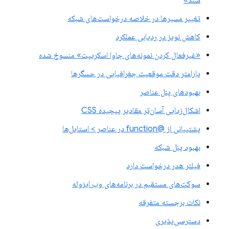
سند»
تغییر مسیرها در خلاصه درخواست‌های شبکه
کاهش نویز در ردیابی عملکرد
«غیرفعال کردن نمونه‌های جاوا اسکریپت» منسوخ شده
پارامتر دقت موقعیت جغرافیایی در حسگرها
بهبودهای پنل عناصر
اشکال‌زدایی آسان‌تر مقادیر پیچیده CSS
پشتیبانی از @function در عناصر > استایل‌ها
بهبود پنل شبکه
فیلتر هدر درخواست دارد
سوکت‌های مستقیم در برنامه‌های وب ایزوله
نکات برجسته متفرقه
دسترسی‌پذیری