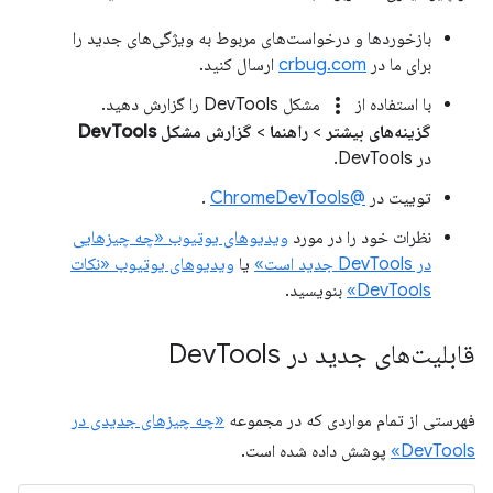
بازخوردها و درخواست‌های مربوط به ویژگی‌های جدید را
برای ما در
crbug.com
ارسال کنید.
more_vert
با استفاده از
مشکل DevTools را گزارش دهید.
گزینه‌های بیشتر
>
راهنما
>
گزارش مشکل DevTools
در DevTools.
توییت در
@ChromeDevTools
.
نظرات خود را در مورد
ویدیوهای یوتیوب «چه چیزهایی
در DevTools جدید است»
یا
ویدیوهای یوتیوب «نکات
DevTools»
بنویسید.
قابلیت‌های جدید در Dev
Tools
فهرستی از تمام مواردی که در مجموعه
«چه چیزهای جدیدی در
DevTools»
پوشش داده شده است.