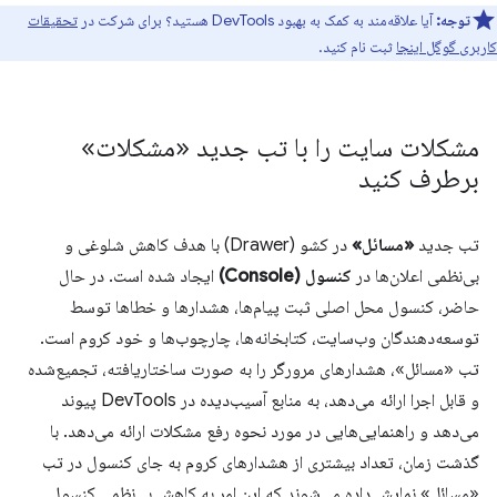
توجه:
آیا علاقه‌مند به کمک به بهبود DevTools هستید؟ برای شرکت در
تحقیقات
کاربری گوگل اینجا
ثبت نام کنید.
مشکلات سایت را با تب جدید «مشکلات»
برطرف کنید
تب جدید
«مسائل»
در کشو (Drawer) با هدف کاهش شلوغی و
بی‌نظمی اعلان‌ها در
کنسول (Console)
ایجاد شده است. در حال
حاضر، کنسول محل اصلی ثبت پیام‌ها، هشدارها و خطاها توسط
توسعه‌دهندگان وب‌سایت، کتابخانه‌ها، چارچوب‌ها و خود کروم است.
تب «مسائل»، هشدارهای مرورگر را به صورت ساختاریافته، تجمیع‌شده
و قابل اجرا ارائه می‌دهد، به منابع آسیب‌دیده در DevTools پیوند
می‌دهد و راهنمایی‌هایی در مورد نحوه رفع مشکلات ارائه می‌دهد. با
گذشت زمان، تعداد بیشتری از هشدارهای کروم به جای کنسول در تب
«مسائل» نمایش داده می‌شوند که این امر به کاهش بی‌نظمی کنسول