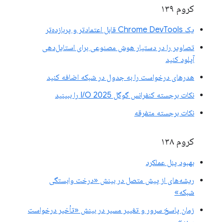
کروم ۱۳۹
یک Chrome DevTools قابل اعتمادتر و پربازده‌تر
تصاویر را در دستیار هوش مصنوعی برای استایل‌دهی
آپلود کنید
هدرهای درخواست را به جدول در شبکه اضافه کنید
نکات برجسته کنفرانس گوگل I/O 2025 را ببینید
نکات برجسته متفرقه
کروم ۱۳۸
بهبود پنل عملکرد
ریشه‌های از پیش متصل در بینش «درخت وابستگی
شبکه»
زمان پاسخ سرور و تغییر مسیر در بینش «تأخیر درخواست