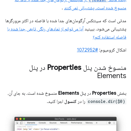
منسوخ شده است، پشتیبانی نمی‌کنند
.
مدتی است که سینتکس آرگومان‌های جدا شده با فاصله در اکثر مرورگرها
پشتیبانی می‌شود. ببینید
آیا می‌توانم از نمادهای رنگی تابعی جدا شده با
فاصله استفاده کنم؟
اشکال کرومیوم:
#1072952
منسوخ شدن پنل
Properties
در پنل
Elements
بخش
Properties
در پنل
Elements
منسوخ شده است. به جای آن،
console.dir($0)
را در
کنسول
اجرا کنید.