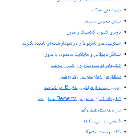
بهبود پنل عملکرد
بینش تحویل تصویر
ناوبری کیبورد کلاسیک و مدرن
اسکریپت‌های نامربوط را در نمودار شعله‌ای نادیده بگیرید
نشانگر تایم‌لاین و هایلایت محدوده با هاور
تنظیمات توصیه‌شده برای کنترل سرعت
نشانگرهای زمان‌بندی در یک پوشش
ردیابی پشته از فراخوانی‌های JS در خلاصه
تنظیمات نشان به منو در Elements منتقل شد
پنل جدید «چه خبر؟»
فانوس دریایی ۱۲.۳.۰
نکات برجسته متفرقه